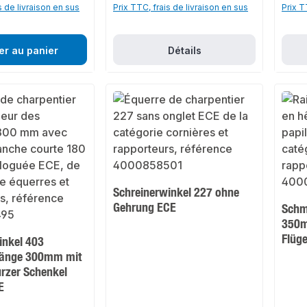
s de livraison en sus
Prix TTC, frais de livraison en sus
Prix T
er au panier
Détails
Schreinerwinkel 227 ohne
Gehrung ECE
Schm
350m
Flüg
inkel 403
Länge 300mm mit
rzer Schenkel
E