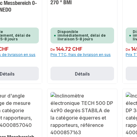
270 ° BMI
ic Messbereich 0-
° NEDO
le
Disponible
Di
ement, délai de
immédiatement, délai de
im
 5-8 jours
livraison 5-8 jours
li
 CHF
Prix régulier :
144.72 CHF
Prix rég
14
De
De
s de livraison en sus
Prix TTC, frais de livraison en sus
Prix T
Détails
Détails