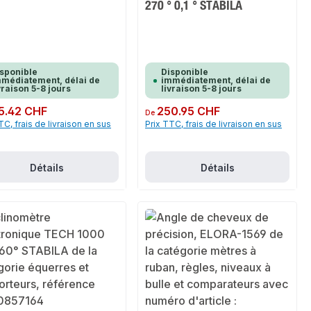
270 ° 0,1 ° STABILA
sponible
Disponible
médiatement, délai de
immédiatement, délai de
vraison 5-8 jours
livraison 5-8 jours
ulier :
5.42 CHF
Prix régulier :
250.95 CHF
De
TC, frais de livraison en sus
Prix TTC, frais de livraison en sus
Détails
Détails