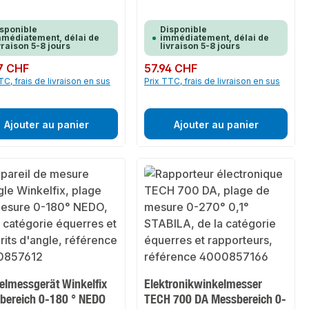
sponible
Disponible
médiatement, délai de
immédiatement, délai de
vraison 5-8 jours
livraison 5-8 jours
ulier :
7 CHF
Prix régulier :
57.94 CHF
TC, frais de livraison en sus
Prix TTC, frais de livraison en sus
Ajouter au panier
Ajouter au panier
elmessgerät Winkelfix
Elektronikwinkelmesser
bereich 0-180 ° NEDO
TECH 700 DA Messbereich 0-