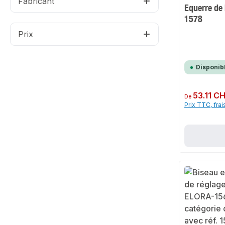
Fabricant
Equerre de
1578
Prix
Disponib
Prix régulier :
53.11 C
De
Prix TTC, frai