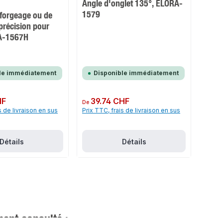
Angle d'onglet 135°, ELORA-
1579
 forgeage ou de
précision pour
RA-1567H
le immédiatement
Disponible immédiatement
HF
Prix régulier :
39.74 CHF
De
s de livraison en sus
Prix TTC, frais de livraison en sus
Détails
Détails
ent consulté :