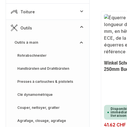
Toiture
Outils
Outils à main
Rohrabschneider
Winkel Sch
250mm Buc
Handbürsten und Drahtbürsten
Presses à cartouches & pistolets
Clé dynamométrique
Couper, nettoyer, gratter
Disponib
immédiat
livraison
Agrafage, clouage, agrafage
Prix régulier :
41.62 CHF