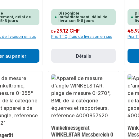
le
Disponible
Di
ement, délai de
immédiatement, délai de
im
 5-8 jours
livraison 5-8 jours
li
Prix régulier :
29.12 CHF
Prix rég
45.9
De
s de livraison en sus
Prix TTC, frais de livraison en sus
Prix T
er au panier
Détails
Winkelmessgerät
Wink
WINKELSTAR Messbereich 0-
Mess
sgerät