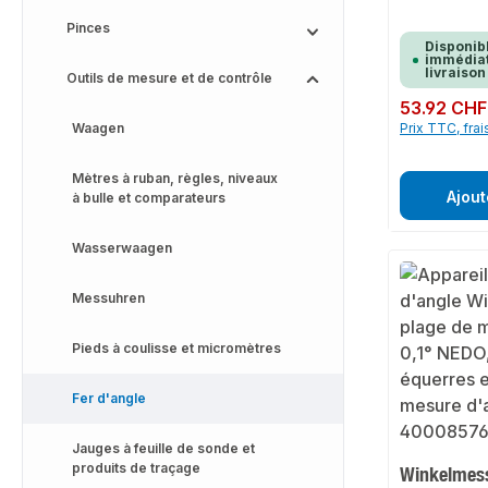
Pinces
Disponib
immédiat
livraison
Outils de mesure et de contrôle
Prix régulier :
53.92 CHF
Waagen
Prix TTC, frai
Mètres à ruban, règles, niveaux
Ajout
à bulle et comparateurs
Wasserwaagen
Messuhren
Pieds à coulisse et micromètres
Fer d'angle
Jauges à feuille de sonde et
produits de traçage
Winkelmes