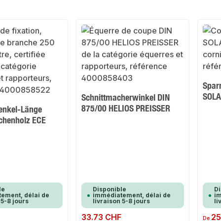
Spar
SOL
Schnittmacherwinkel DIN
875/00 HELIOS PREISSER
enkel-Länge
henholz ECE
le
Disponible
Di
ement, délai de
immédiatement, délai de
im
 5-8 jours
livraison 5-8 jours
li
Prix régulier :
33.73 CHF
Prix rég
25
De