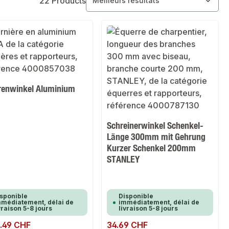
22 Products
renwinkel Aluminium
A
Schreinerwinkel Schenkel-
Länge 300mm mit Gehrung
Kurzer Schenkel 200mm
STANLEY
sponible
Disponible
médiatement, délai de
immédiatement, délai de
vraison 5-8 jours
livraison 5-8 jours
ulier :
.49 CHF
Prix régulier :
34.69 CHF