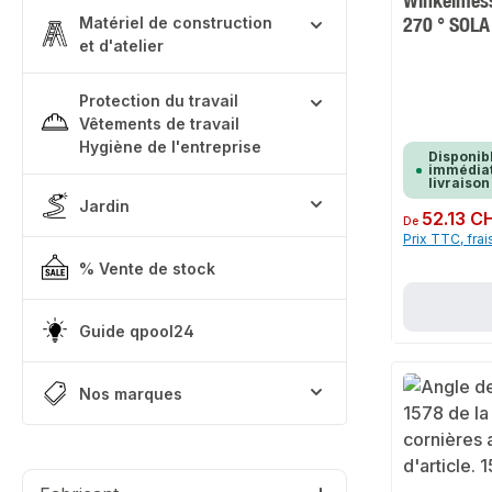
Winkelmess
270 ° SOLA
Matériel de construction
et d'atelier
Protection du travail
Vêtements de travail
Hygiène de l'entreprise
Disponib
immédiat
livraison
Jardin
Prix régulier :
52.13 C
De
Prix TTC, frai
% Vente de stock
Guide qpool24
Nos marques