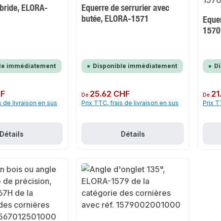
 bride, ELORA-
Equerre de serrurier avec
butée, ELORA-1571
Equer
1570
le immédiatement
Disponible immédiatement
D
HF
Prix régulier :
25.62 CHF
Prix rég
21
De
De
s de livraison en sus
Prix TTC, frais de livraison en sus
Prix T
Détails
Détails