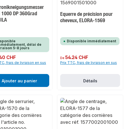
tronikneigungsmesser
 1000 DP 360Grad
Equerre de précision pour
ILA
cheveux, ELORA-1569
sponible
Disponible immédiatement
médiatement, délai de
vraison 5-8 jours
ulier :
40 CHF
Prix régulier :
54.24 CHF
De
TC, frais de livraison en sus
Prix TTC, frais de livraison en sus
Ajouter au panier
Détails