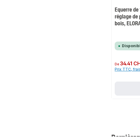
Equerre de
réglage de 
bois, ELO
Disponib
Prix régulier :
34.41 C
De
Prix TTC, frai
Dernièrem