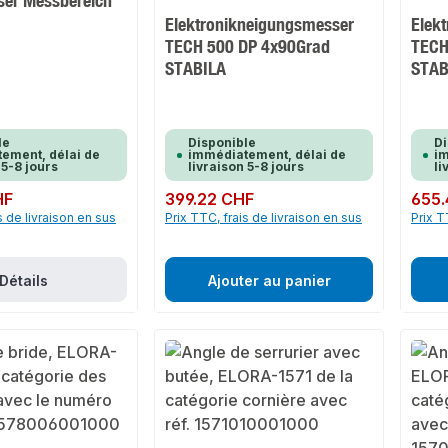
er Messbereich
Elektronikneigungsmesser
Elek
TECH 500 DP 4x90Grad
TECH
STABILA
STAB
le
Disponible
Di
ement, délai de
immédiatement, délai de
im
 5-8 jours
livraison 5-8 jours
li
HF
Prix régulier :
399.22 CHF
Prix rég
655.
s de livraison en sus
Prix TTC, frais de livraison en sus
Prix T
Détails
Ajouter au panier