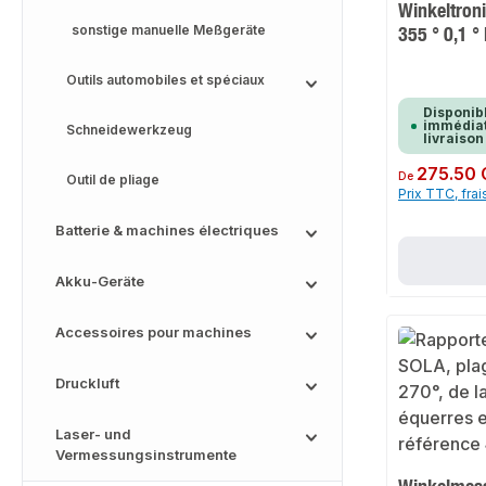
Winkeltron
sonstige manuelle Meßgeräte
355 ° 0,1 
Outils automobiles et spéciaux
Disponib
immédiat
Schneidewerkzeug
livraison
Prix régulier :
275.50
De
Outil de pliage
Prix TTC, frai
Batterie & machines électriques
Akku-Geräte
Accessoires pour machines
Druckluft
Laser- und
Vermessungsinstrumente