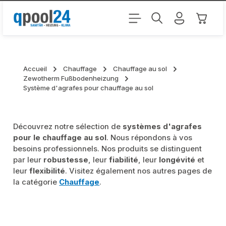
Passer au contenu principal
Le pani
Accueil
Chauffage
Chauffage au sol
Zewotherm Fußbodenheizung
Système d'agrafes pour chauffage au sol
Découvrez notre sélection de
systèmes d'agrafes
pour le chauffage au sol
. Nous répondons à vos
besoins professionnels. Nos produits se distinguent
par leur
robustesse
, leur
fiabilité
, leur
longévité
et
leur
flexibilité
. Visitez également nos autres pages de
la catégorie
Chauffage
.