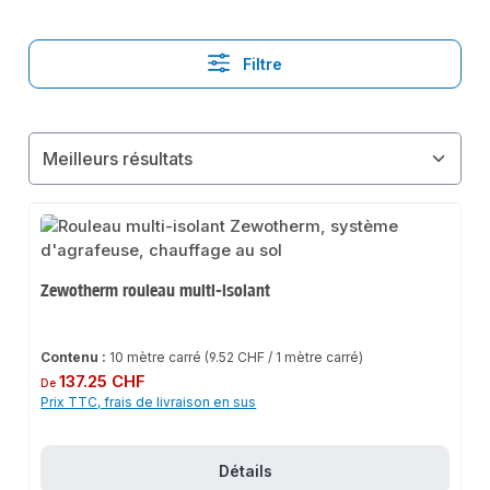
Filtre
Zewotherm rouleau multi-isolant
Contenu :
10 mètre carré
(9.52 CHF / 1 mètre carré)
Prix régulier :
137.25 CHF
De
Prix TTC, frais de livraison en sus
Détails