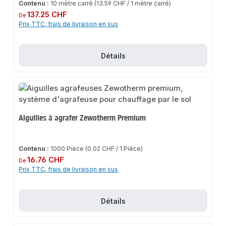
Contenu :
10 mètre carré
(13.59 CHF / 1 mètre carré)
Prix régulier :
137.25 CHF
De
Prix TTC, frais de livraison en sus
Détails
Aiguilles à agrafer Zewotherm Premium
Contenu :
1000 Pièce
(0.02 CHF / 1 Pièce)
Prix régulier :
16.76 CHF
De
Prix TTC, frais de livraison en sus
Détails