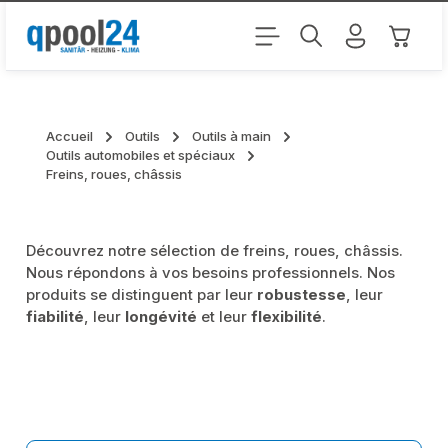
Passer au contenu principal
Le pani
Accueil
Outils
Outils à main
Outils automobiles et spéciaux
Freins, roues, châssis
Découvrez notre sélection de freins, roues, châssis.
Nous répondons à vos besoins professionnels. Nos
produits se distinguent par leur
robustesse
, leur
fiabilité
, leur
longévité
et leur
flexibilité
.