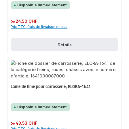
Disponible immédiatement
Prix régulier :
24.50 CHF
De
Prix TTC, frais de livraison en sus
Détails
Lame de lime pour carrosserie, ELORA-1641
Disponible immédiatement
Prix régulier :
43.53 CHF
De
Prix TTC, frais de livraison en sus