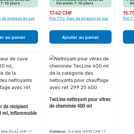
 7-10 jours
livraison 7-10 jours
li
Prix régulier :
17.42 CHF
Prix rég
15.7
s de livraison en sus
Prix TTC, frais de livraison en sus
Prix T
er au panier
Ajouter au panier
TecLine nettoyant pour vitres
de cheminée 400 ml
 de récipient
0 ml, inflammable
 litre
(51.62 CHF / 1
Contenu :
0.4 litre
(49.95 CHF / 1