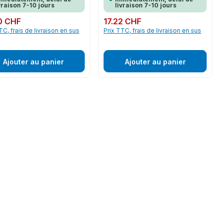
vraison 7-10 jours
livraison 7-10 jours
ulier :
0 CHF
Prix régulier :
17.22 CHF
TC, frais de livraison en sus
Prix TTC, frais de livraison en sus
Ajouter au panier
Ajouter au panier