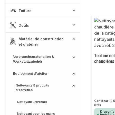
Toiture
Outils
Matériel de construction
et d'atelier
TecLine ne
Verbrauchsmaterialien &
chaudières
Werkstattzubehör
Equipement d'atelier
Nettoyants & produits
d'entretien
Contenu :
0.5
Nettoyant universel
litre)
Disponib
Nettoyant pour les mains
immédiat