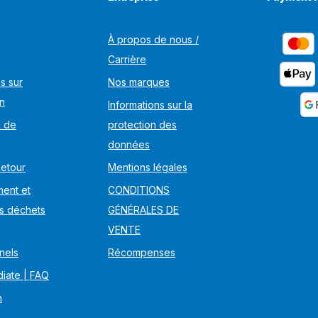
À propos de nous /
Carrière
s sur
Nos marques
on
Informations sur la
s de
protection des
données
Retour
Mentions légales
ent et
CONDITIONS
s déchets
GÉNÉRALES DE
VENTE
nels
Récompenses
iate | FAQ
n