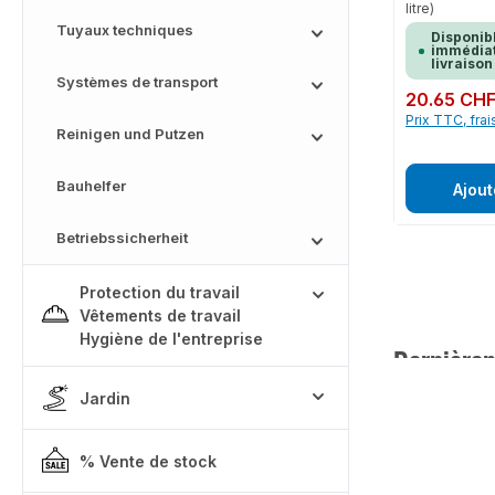
litre)
Tuyaux techniques
Disponib
immédiat
livraison
Systèmes de transport
Prix régulier :
20.65 CH
Prix TTC, frai
Reinigen und Putzen
Bauhelfer
Ajout
Betriebssicherheit
Protection du travail
Vêtements de travail
Hygiène de l'entreprise
Dernièrem
Jardin
% Vente de stock