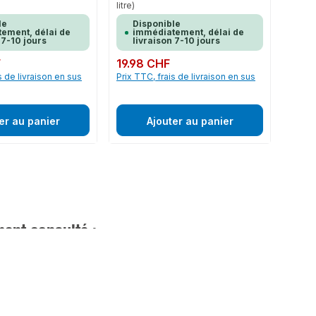
litre)
le
Disponible
ement, délai de
immédiatement, délai de
 7-10 jours
livraison 7-10 jours
F
Prix régulier :
19.98 CHF
s de livraison en sus
Prix TTC, frais de livraison en sus
er au panier
Ajouter au panier
ent consulté :