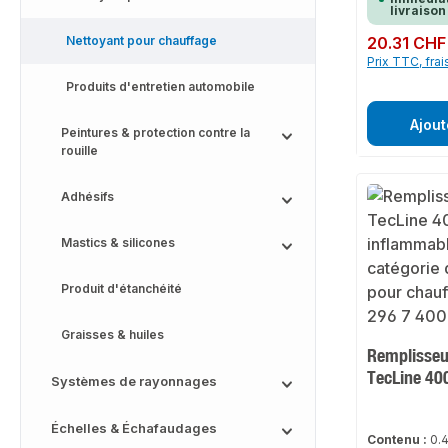
livraison
Nettoyant pour chauffage
Prix régulier :
20.31 CHF
Prix TTC, frai
Produits d'entretien automobile
Ajout
Peintures & protection contre la
rouille
Adhésifs
Mastics & silicones
Produit d'étanchéité
Graisses & huiles
Remplisseur
TecLine 40
Systèmes de rayonnages
Échelles & Échafaudages
Contenu :
0.4