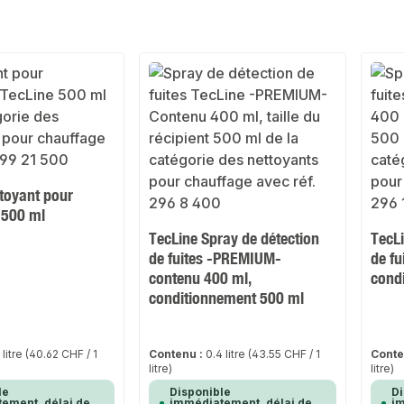
ttoyant pour
 500 ml
TecLine Spray de détection
TecLi
de fuites -PREMIUM-
de fu
contenu 400 ml,
cond
conditionnement 500 ml
 litre
(40.62 CHF / 1
Contenu :
0.4 litre
(43.55 CHF / 1
Conte
litre)
litre)
le
Disponible
Di
ement, délai de
immédiatement, délai de
im