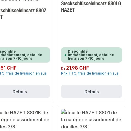
Steckschlüsseleinsatz 880LG
HAZET
kschlüsseleinsatz 880Z
ET
sponible
Disponible
médiatement, délai de
immédiatement, délai de
vraison 7-10 jours
livraison 7-10 jours
ulier :
.51 CHF
Prix régulier :
21.98 CHF
De
TC, frais de livraison en sus
Prix TTC, frais de livraison en sus
Détails
Détails