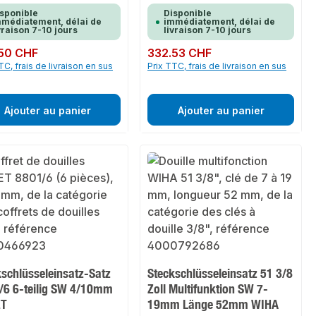
sponible
Disponible
médiatement, délai de
immédiatement, délai de
vraison 7-10 jours
livraison 7-10 jours
ulier :
50 CHF
Prix régulier :
332.53 CHF
TC, frais de livraison en sus
Prix TTC, frais de livraison en sus
Ajouter au panier
Ajouter au panier
kschlüsseleinsatz-Satz
Steckschlüsseleinsatz 51 3/8
/6 6-teilig SW 4/10mm
Zoll Multifunktion SW 7-
ET
19mm Länge 52mm WIHA