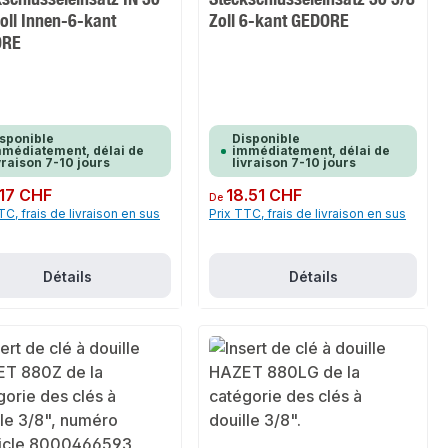
oll Innen-6-kant
Zoll 6-kant GEDORE
ORE
sponible
Disponible
médiatement, délai de
immédiatement, délai de
vraison 7-10 jours
livraison 7-10 jours
ulier :
.17 CHF
Prix régulier :
18.51 CHF
De
TC, frais de livraison en sus
Prix TTC, frais de livraison en sus
Détails
Détails