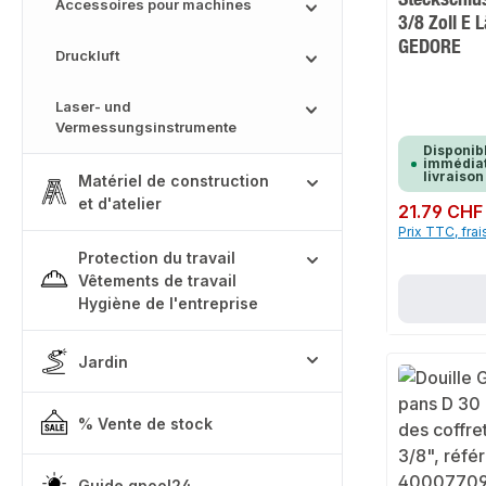
Accessoires pour machines
3/8 Zoll E
GEDORE
Druckluft
Laser- und
Vermessungsinstrumente
Disponib
immédiat
livraison
Matériel de construction
et d'atelier
Prix régulier :
21.79 CHF
Prix TTC, frai
Protection du travail
Vêtements de travail
Hygiène de l'entreprise
Jardin
% Vente de stock
Guide qpool24