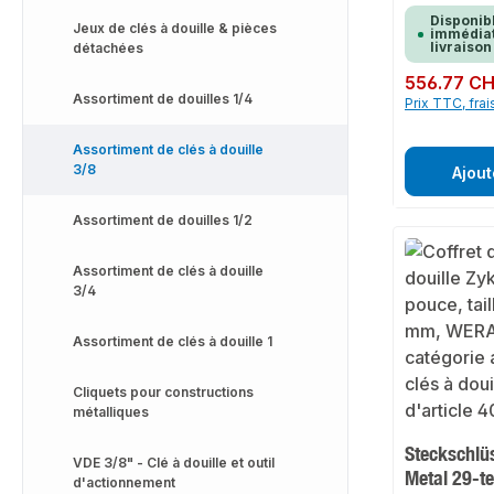
Disponib
Jeux de clés à douille & pièces
immédiat
livraison
détachées
Prix régulier :
556.77 C
Assortiment de douilles 1/4
Prix TTC, frai
Assortiment de clés à douille
3/8
Ajout
Assortiment de douilles 1/2
Assortiment de clés à douille
3/4
Assortiment de clés à douille 1
Cliquets pour constructions
métalliques
Steckschlü
VDE 3/8" - Clé à douille et outil
Metal 29-tei
d'actionnement