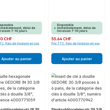
sponible
Disponible
médiatement, délai de
immédiatement, délai de
vraison 7-10 jours
livraison 7-10 jours
ulier :
20 CHF
Prix régulier :
55.64 CHF
TC, frais de livraison en sus
Prix TTC, frais de livraison en sus
Ajouter au panier
Ajouter au panier
schlüsseleinsatz IN 30
Steckschlüsseleinsatz 30 3/8