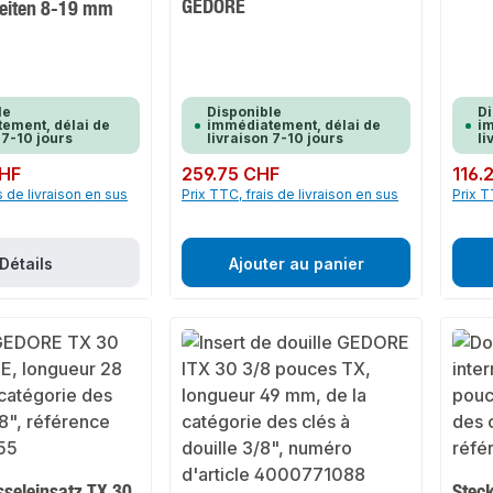
GEDORE
eiten 8-19 mm
le
Disponible
Di
ement, délai de
immédiatement, délai de
im
 7-10 jours
livraison 7-10 jours
li
CHF
Prix régulier :
259.75 CHF
Prix rég
116.
s de livraison en sus
Prix TTC, frais de livraison en sus
Prix T
Détails
Ajouter au panier
sseleinsatz TX 30
Steck