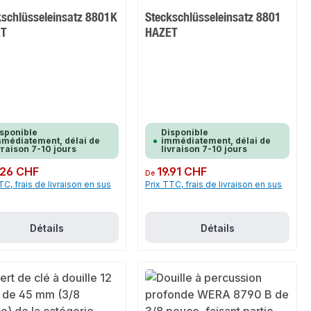
kschlüsseleinsatz 8801K
Steckschlüsseleinsatz 8801
ET
HAZET
sponible
Disponible
médiatement, délai de
immédiatement, délai de
vraison 7-10 jours
livraison 7-10 jours
ulier :
.26 CHF
Prix régulier :
19.91 CHF
De
TC, frais de livraison en sus
Prix TTC, frais de livraison en sus
Détails
Détails