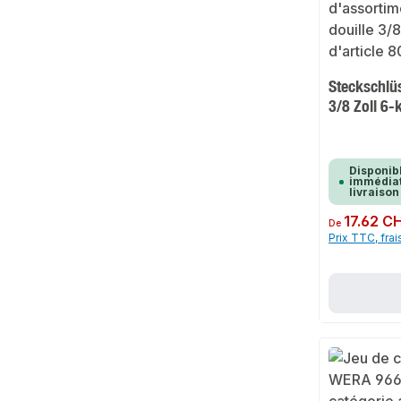
Steckschlü
3/8 Zoll 6
Disponib
immédiat
livraison
Prix régulier :
17.62 C
De
Prix TTC, frai