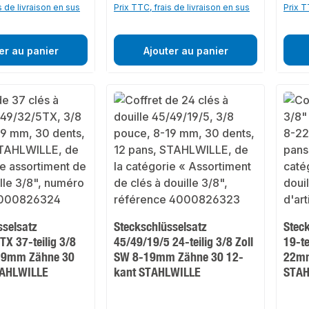
s de livraison en sus
Prix TTC, frais de livraison en sus
Prix T
er au panier
Ajouter au panier
sselsatz
Steckschlüsselsatz
Stec
X 37-teilig 3/8
45/49/19/5 24-teilig 3/8 Zoll
19-te
-19mm Zähne 30
SW 8-19mm Zähne 30 12-
22mm
TAHLWILLE
kant STAHLWILLE
STAH