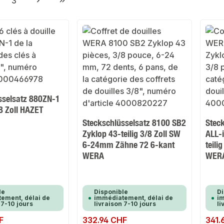
3
ge
Page
sselsatz 880ZN-1
/8 Zoll HAZET
Steckschlüsselsatz 8100 SB2
Stec
Zyklop 43-teilig 3/8 Zoll SW
ALL-
6-24mm Zähne 72 6-kant
teil
WERA
WER
le
Disponible
Di
ement, délai de
immédiatement, délai de
im
 7-10 jours
livraison 7-10 jours
li
F
Prix régulier :
332.94 CHF
Prix rég
341.