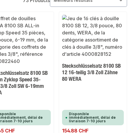
73 Products
Steckschlüsselsatz 8100 SB
12 16-teilig 3/8 Zoll Zähne
kschlüsselsatz 8100 SB
80 WERA
in Zyklop Speed 35-
ig 3/8 Zoll SW 6-19mm
A
sponible
Disponible
médiatement, délai de
immédiatement, délai de
vraison 7-10 jours
livraison 7-10 jours
ulier :
65 CHF
Prix régulier :
154.88 CHF