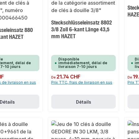
Stec
HAZ
Steckschlüsseleinsatz 8802
3/8 Zoll 6-kant Länge 43,5
sseleinsatz 880
mm HAZET
-kant HAZET
le
Disponible
Di
ement, délai de
immédiatement, délai de
im
 7-10 jours
livraison 7-10 jours
li
HF
Prix régulier :
21.74 CHF
Prix rég
19
De
De
s de livraison en sus
Prix TTC, frais de livraison en sus
Prix T
Détails
Détails