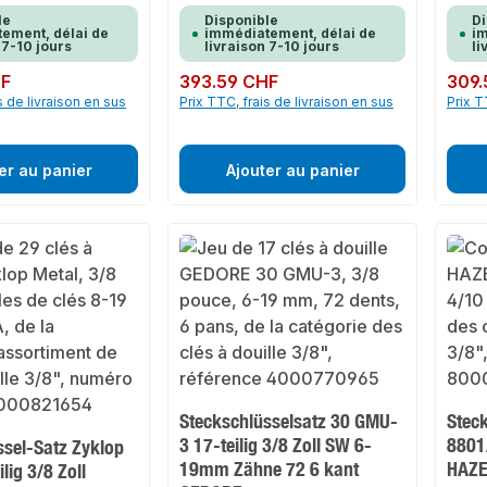
le
Disponible
Di
ement, délai de
immédiatement, délai de
im
 7-10 jours
livraison 7-10 jours
li
HF
Prix régulier :
393.59 CHF
Prix rég
309.
s de livraison en sus
Prix TTC, frais de livraison en sus
Prix T
er au panier
Ajouter au panier
Steckschlüsselsatz 30 GMU-
Stec
3 17-teilig 3/8 Zoll SW 6-
8801
ssel-Satz Zyklop
19mm Zähne 72 6 kant
HAZ
lig 3/8 Zoll