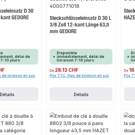
sseleinsatz D 30
Stec
2-kant GEDORE
HAZ
Steckschlüsseleinsatz D 30 L
3/8 Zoll 12-kant Länge 63,5
mm GEDORE
le
Disponible
Di
ement, délai de
immédiatement, délai de
im
 7-10 jours
livraison 7-10 jours
li
HF
Prix régulier :
28.13 CHF
Prix rég
18
De
De
s de livraison en sus
Prix TTC, frais de livraison en sus
Prix T
Détails
Détails