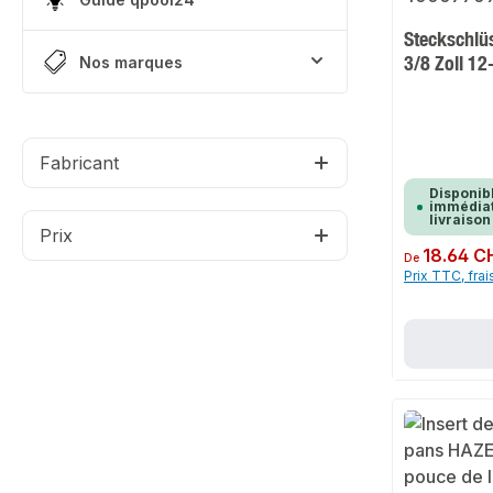
Steckschlü
3/8 Zoll 1
Nos marques
Fabricant
Disponib
immédiat
livraison
Prix
Prix régulier :
18.64 C
De
Prix TTC, frai