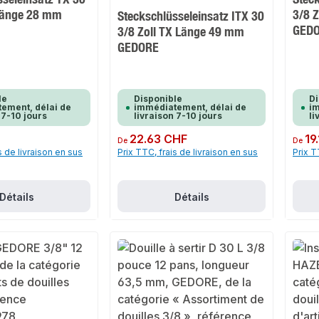
 Länge 28 mm
3/8 Z
Steckschlüsseleinsatz ITX 30
GED
3/8 Zoll TX Länge 49 mm
GEDORE
le
Disponible
Di
ement, délai de
immédiatement, délai de
im
 7-10 jours
livraison 7-10 jours
li
Prix régulier :
22.63 CHF
Prix rég
19
De
De
s de livraison en sus
Prix TTC, frais de livraison en sus
Prix T
Détails
Détails