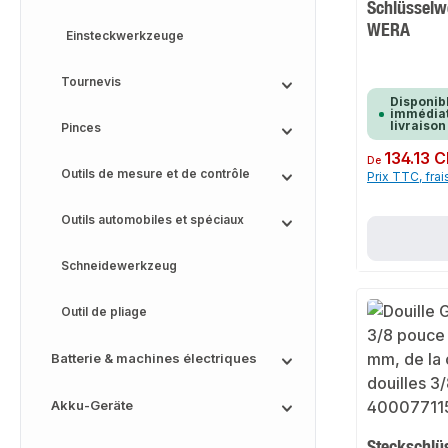
Schlüsselw
WERA
Einsteckwerkzeuge
Tournevis
Disponib
immédiat
livraison
Pinces
Prix régulier :
134.13 
De
Outils de mesure et de contrôle
Prix TTC, frai
Outils automobiles et spéciaux
Schneidewerkzeug
Outil de pliage
Batterie & machines électriques
Akku-Geräte
Steckschlü