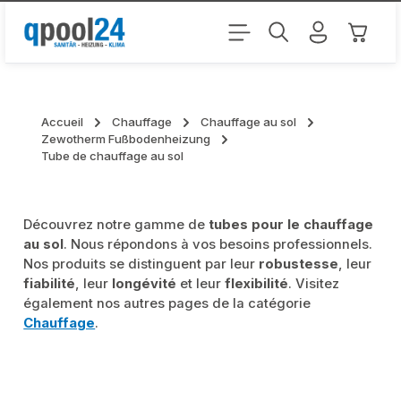
Passer au contenu principal
Le pani
Accueil
Chauffage
Chauffage au sol
Zewotherm Fußbodenheizung
Tube de chauffage au sol
Découvrez notre gamme de
tubes pour le chauffage
au sol
. Nous répondons à vos besoins professionnels.
Nos produits se distinguent par leur
robustesse
, leur
fiabilité
, leur
longévité
et leur
flexibilité
. Visitez
également nos autres pages de la catégorie
Chauffage
.