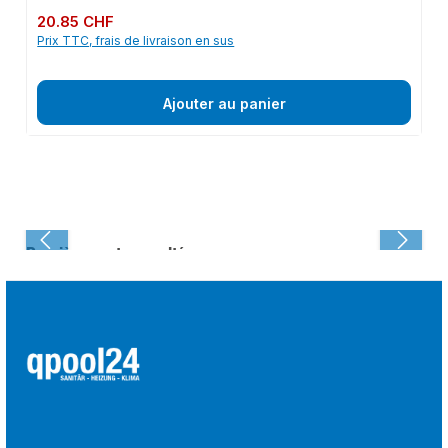
Prix régulier :
20.85 CHF
Prix TTC, frais de livraison en sus
Ajouter au panier
Dernièrement consulté :