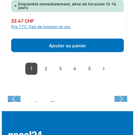
Disponible immédiatement, délai de livraison 12-14
jours
Prix régulier :
33.47 CHF
Prix TTC, frais de livraison en sus
Ajouter au panier
1
2
3
4
5
Page
Page
Page
Page
Page
Dernièrement consulté :