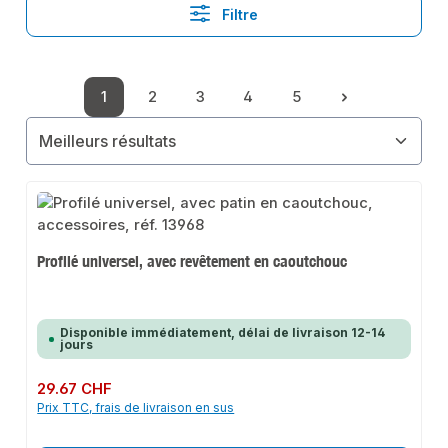
Filtre
1
2
3
4
5
Page
Page
Page
Page
Page
Profilé universel, avec revêtement en caoutchouc
Disponible immédiatement, délai de livraison 12-14
jours
Prix régulier :
29.67 CHF
Prix TTC, frais de livraison en sus