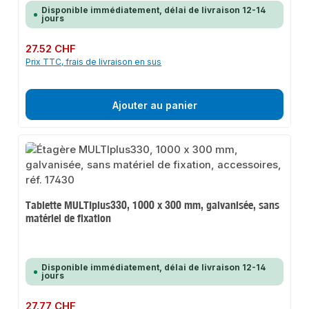
Disponible immédiatement, délai de livraison 12-14
jours
Prix régulier :
27.52 CHF
Prix TTC, frais de livraison en sus
Ajouter au panier
Tablette MULTIplus330, 1000 x 300 mm, galvanisée, sans
matériel de fixation
Disponible immédiatement, délai de livraison 12-14
jours
Prix régulier :
27.77 CHF