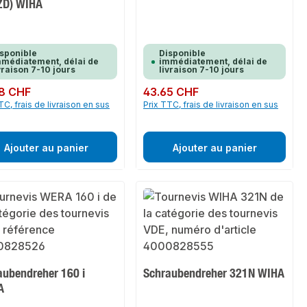
ZD) WIHA
sponible
Disponible
médiatement, délai de
immédiatement, délai de
vraison 7-10 jours
livraison 7-10 jours
ulier :
8 CHF
Prix régulier :
43.65 CHF
TC, frais de livraison en sus
Prix TTC, frais de livraison en sus
Ajouter au panier
Ajouter au panier
aubendreher 160 i
Schraubendreher 321N WIHA
A