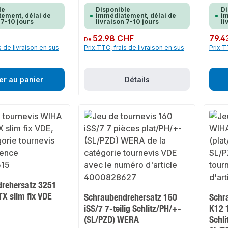
le
Disponible
Di
ement, délai de
immédiatement, délai de
im
 7-10 jours
livraison 7-10 jours
li
Prix régulier :
52.98 CHF
Prix rég
79.4
De
s de livraison en sus
Prix TTC, frais de livraison en sus
Prix T
er au panier
Détails
rehersatz 3251
 TX slim fix VDE
Schraubendrehersatz 160
Schr
iSS/7 7-teilig Schlitz/PH/+-
K12 1
(SL/PZD) WERA
Schl