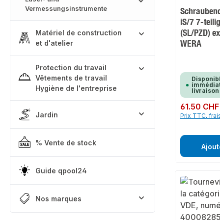
Vermessungsinstrumente
Schraubend
iS/7 7-teili
(SL/PZD) ex
Matériel de construction
WERA
et d'atelier
Protection du travail
Vêtements de travail
Disponib
immédiat
Hygiène de l'entreprise
livraison
Prix régulier :
61.50 CHF
Jardin
Prix TTC, frai
% Vente de stock
Ajout
Guide qpool24
Nos marques