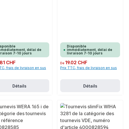
sponible
Disponible
médiatement, délai de
immédiatement, délai de
vraison 7-10 jours
livraison 7-10 jours
ulier :
.81 CHF
Prix régulier :
19.02 CHF
De
TC, frais de livraison en sus
Prix TTC, frais de livraison en sus
Détails
Détails