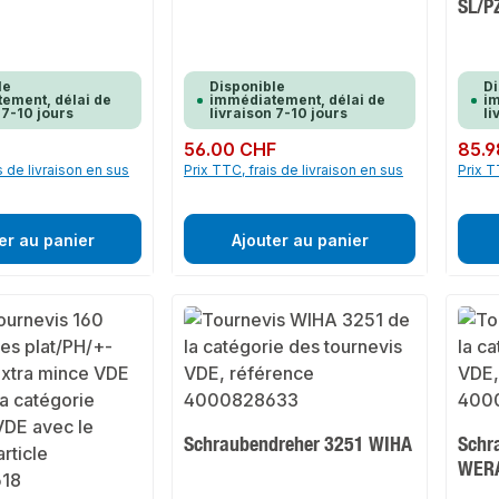
SL/P
le
Disponible
Di
ement, délai de
immédiatement, délai de
im
 7-10 jours
livraison 7-10 jours
li
Prix régulier :
56.00 CHF
Prix rég
85.9
s de livraison en sus
Prix TTC, frais de livraison en sus
Prix T
er au panier
Ajouter au panier
Schraubendreher 3251 WIHA
Schr
WER