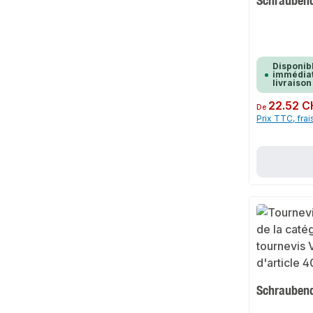
Schrauben
Disponib
immédiat
livraison
Prix régulier :
22.52 C
De
Prix TTC, frai
Schrauben