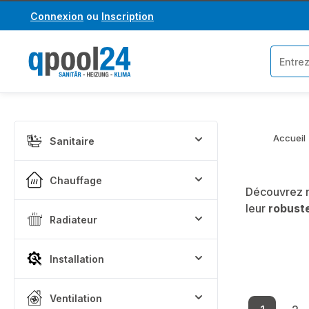
Connexion
ou
Inscription
asser au contenu principal
Passer à la recherche
Accueil
Sanitaire
Chauffage
Découvrez n
leur
robust
Radiateur
Installation
Ventilation