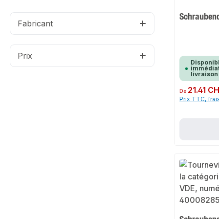
Schrauben
Fabricant
Prix
Disponib
immédiat
livraison
Prix régulier :
21.41 C
De
Prix TTC, frai