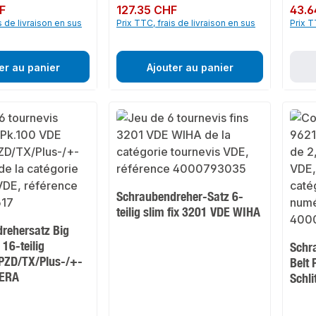
F
Prix régulier :
127.35 CHF
Prix rég
43.6
s de livraison en sus
Prix TTC, frais de livraison en sus
Prix T
er au panier
Ajouter au panier
Schraubendreher-Satz 6-
teilig slim fix 3201 VDE WIHA
rehersatz Big
16-teilig
Schr
/PZD/TX/Plus-/+-
Belt 
WERA
Schl