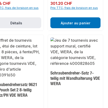
ulier :
4 CHF
Prix régulier :
301.20 CHF
TC, frais de livraison en sus
Prix TTC, frais de livraison en sus
Détails
Ajouter au panier
Schraubendreher-Satz 7-
teilig mit Wandhalterung VDE
WERA
aubendrehersatz 9621
Pouch Set 2 8-teilig
itz/PH VDE WERA