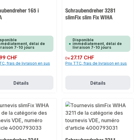
aubendreher 165 i
Schraubendreher 3281
A
slimFix slim Fix WIHA
sponible
Disponible
médiatement, délai de
immédiatement, délai de
vraison 7-10 jours
livraison 7-10 jours
ulier :
.99 CHF
Prix régulier :
27.17 CHF
De
TC, frais de livraison en sus
Prix TTC, frais de livraison en sus
Détails
Détails