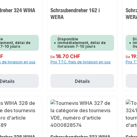
dreher 324 WIHA
Schraubendreher 162 i
Schr
WERA
WER
le
Disponible
Di
ement, délai de
immédiatement, délai de
im
 7-10 jours
livraison 7-10 jours
li
HF
Prix régulier :
18.70 CHF
Prix rég
19
De
De
s de livraison en sus
Prix TTC, frais de livraison en sus
Prix T
Détails
Détails