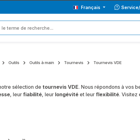
Français
Service
Outils
Outils à main
Tournevis
Tournevis VDE
otre sélection de
tournevis VDE
. Nous répondons à vos be
esse
, leur
fiabilité
, leur
longévité
et leur
flexibilité
. Visite