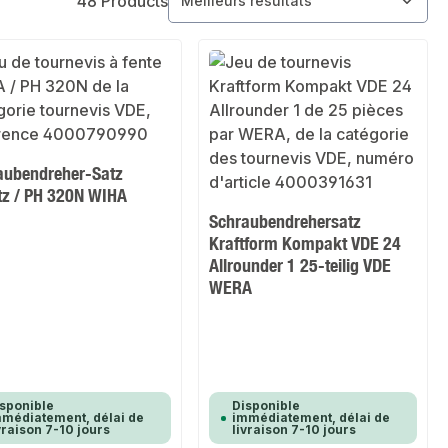
48 Products
aubendreher-Satz
itz / PH 320N WIHA
Schraubendrehersatz
Kraftform Kompakt VDE 24
Allrounder 1 25-teilig VDE
WERA
sponible
Disponible
médiatement, délai de
immédiatement, délai de
vraison 7-10 jours
livraison 7-10 jours