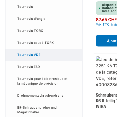
Disponib
Tournevis
immédiat
livraison
Tournevis d'angle
Prix régulier :
87.65 CHF
Prix TTC, frai
Tournevis TORX
Ajout
Tournevis coudé TORX
Tournevis VDE
Tournevis ESD
Tournevis pour l'électronique et
la mécanique de précision
Schraubend
Drehmomentschraubendreher
K6 6-teilig
WIHA
Bit-Schraubendreher und
Magazinhalter