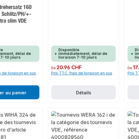
rehersatz 160
g Schlitz/PH/+-
tra slim VDE
le
Disponible
Di
ement, délai de
immédiatement, délai de
im
 7-10 jours
livraison 7-10 jours
li
Prix régulier :
20.96 CHF
Prix rég
17
De
De
s de livraison en sus
Prix TTC, frais de livraison en sus
Prix T
er au panier
Détails