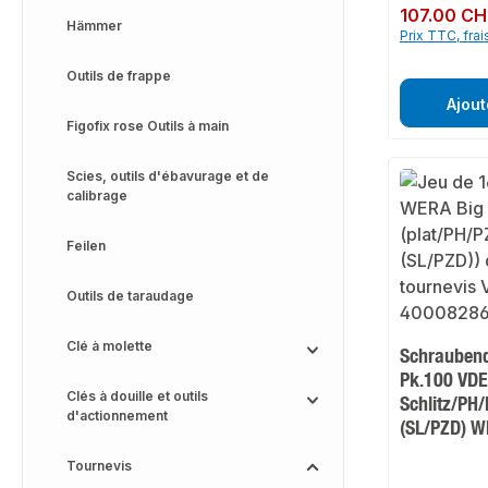
Prix régulier :
107.00 CH
Hämmer
Prix TTC, frai
Outils de frappe
Ajout
Figofix rose Outils à main
Scies, outils d'ébavurage et de
calibrage
Feilen
Outils de taraudage
Clé à molette
Schraubend
Pk.100 VDE 
Clés à douille et outils
Schlitz/PH
d'actionnement
(SL/PZD) 
Tournevis