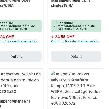
aubendreher 3241
Schraubendreher 3211
Fix WIHA
slimFix WIHA
sponible
Disponible
médiatement, délai de
immédiatement, délai de
vraison 7-10 jours
livraison 7-10 jours
ulier :
.14 CHF
Prix régulier :
24.55 CHF
De
TC, frais de livraison en sus
Prix TTC, frais de livraison en sus
Détails
Détails
aubendreher 167 i
A