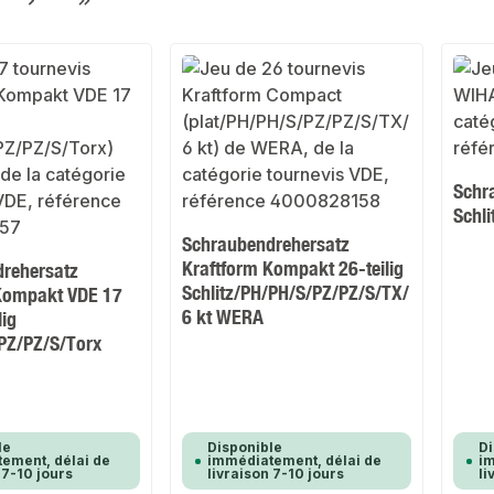
ge
Schr
Schl
Schraubendrehersatz
Kraftform Kompakt 26-teilig
rehersatz
Schlitz/PH/PH/S/PZ/PZ/S/TX/
Kompakt VDE 17
6 kt WERA
lig
/PZ/PZ/S/Torx
le
Disponible
Di
ement, délai de
immédiatement, délai de
im
 7-10 jours
livraison 7-10 jours
li