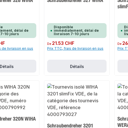
dreher 328 WIHA
Schraubendreher 327 WIHA
Schr
slim
le
Disponible
Di
ement, délai de
immédiatement, délai de
im
 7-10 jours
livraison 7-10 jours
li
HF
Prix régulier :
21.53 CHF
Prix rég
26
De
De
s de livraison en sus
Prix TTC, frais de livraison en sus
Prix T
Détails
Détails
dreher 320N WIHA
Schr
WER
Schraubendreher 3201