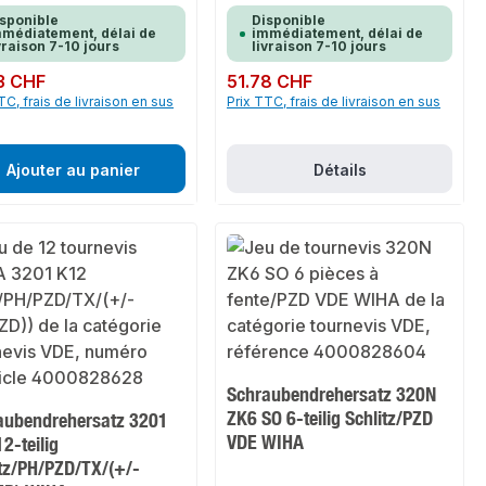
sponible
Disponible
médiatement, délai de
immédiatement, délai de
vraison 7-10 jours
livraison 7-10 jours
ulier :
3 CHF
Prix régulier :
51.78 CHF
TC, frais de livraison en sus
Prix TTC, frais de livraison en sus
Ajouter au panier
Détails
Schraubendrehersatz 320N
ZK6 SO 6-teilig Schlitz/PZD
aubendrehersatz 3201
VDE WIHA
2-teilig
itz/PH/PZD/TX/(+/-