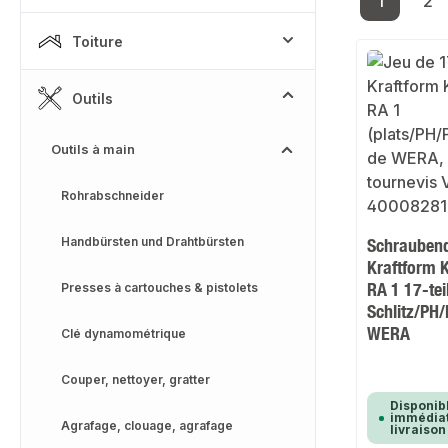
1
2
Page
Pa
Toiture
Outils
Outils à main
Rohrabschneider
Handbürsten und Drahtbürsten
Schraubend
Kraftform 
RA 1 17-tei
Presses à cartouches & pistolets
Schlitz/PH
WERA
Clé dynamométrique
Couper, nettoyer, gratter
Disponib
immédiat
Agrafage, clouage, agrafage
livraison