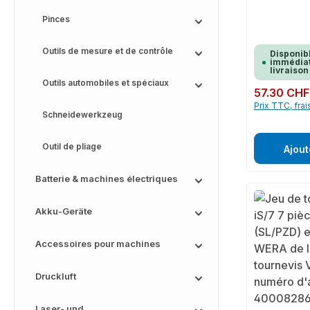
Pinces
Outils de mesure et de contrôle
Disponib
immédiat
livraison
Outils automobiles et spéciaux
Prix régulier :
57.30 CHF
Prix TTC, frai
Schneidewerkzeug
Outil de pliage
Ajout
Batterie & machines électriques
Akku-Geräte
Accessoires pour machines
Druckluft
Laser- und