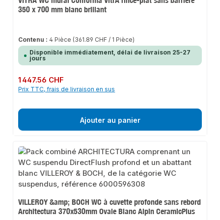
VITRA WC mural Conforma VitrA rince-plat sans barrière
350 x 700 mm blanc brillant
Contenu :
4 Pièce
(361.89 CHF / 1 Pièce)
Disponible immédiatement, délai de livraison 25-27
jours
Prix régulier :
1 447.56 CHF
Prix TTC, frais de livraison en sus
Ajouter au panier
VILLEROY &amp; BOCH WC à cuvette profonde sans rebord
Architectura 370x530mm Ovale Blanc Alpin CeramicPlus