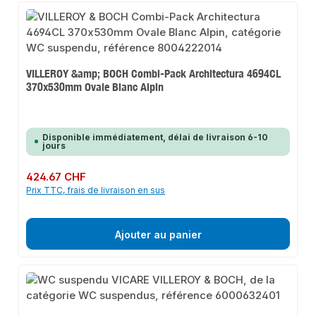
VILLEROY &amp; BOCH Combi-Pack Architectura 4694CL
370x530mm Ovale Blanc Alpin
Disponible immédiatement, délai de livraison 6-10
jours
Prix régulier :
424.67 CHF
Prix TTC, frais de livraison en sus
Ajouter au panier