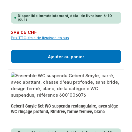
Disponible immédiatement, délai de livraison 6-10
jours
Prix régulier :
298.06 CHF
Prix TTC, frais de livraison en sus
Ajouter au panier
Geberit Smyle Set WC suspendu rectangulaire, avec siège
WC rinçage profond, Rimfree, forme fermée, blanc