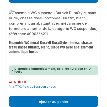
Ensemble WC mural Duravit DuraStyle, rimless, chasse
d'eau basse Durafix, blanc, siège WC avec abaissement
automatique inclus
Disponible immédiatement, délai de livraison 6-10
jours
Prix régulier :
404.38 CHF
Prix TTC, frais de livraison en sus
Ajouter au panier