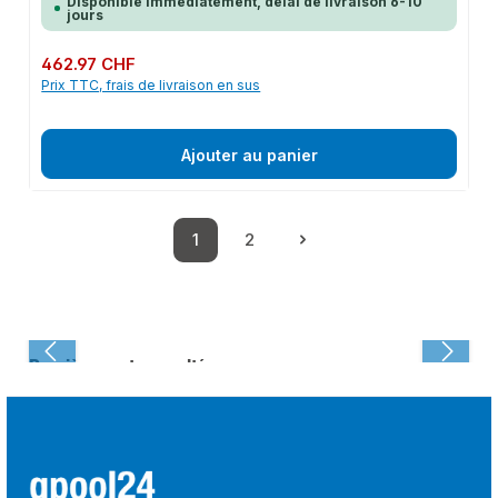
Disponible immédiatement, délai de livraison 6-10
jours
Prix régulier :
462.97 CHF
Prix TTC, frais de livraison en sus
Ajouter au panier
1
2
Page
Page
Dernièrement consulté :