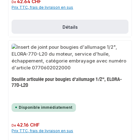
Prix régulier :
42.64 CHF
De
Prix TTC, frais de livraison en sus
Détails
Douille articulée pour bougies d'allumage 1/2", ELORA-
770-L20
Disponible immédiatement
Prix régulier :
42.16 CHF
De
Prix TTC, frais de livraison en sus