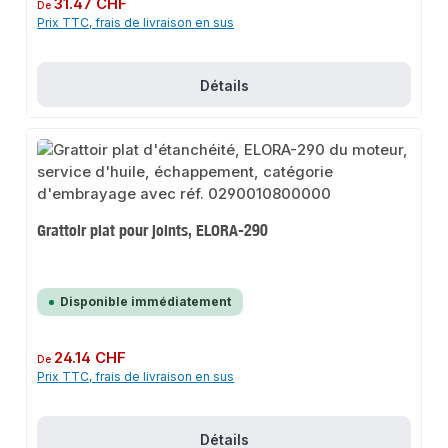
Prix régulier :
31.47 CHF
De
Prix TTC, frais de livraison en sus
Détails
Grattoir plat pour joints, ELORA-290
Disponible immédiatement
Prix régulier :
24.14 CHF
De
Prix TTC, frais de livraison en sus
Détails