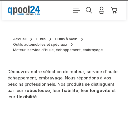
Passer au contenu principal
Le pani
Accueil
Outils
Outils à main
Outils automobiles et spéciaux
Moteur, service d'huile, échappement, embrayage
Découvrez notre sélection de moteur, service d'huile,
échappement, embrayage. Nous répondons à vos
besoins professionnels. Nos produits se distinguent
par leur
robustesse
, leur
fiabilité
, leur
longévité
et
leur
flexibilité
.