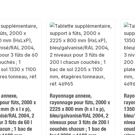
 annexe,
Rayonnage annexe,
Rayo
pour fûts, 2000 x
rayonnage pour fûts, 2000 x
rayo
mm (h x l x p),
2225 x 800 mm (h x l x p),
1350 
nisé/RAL 2004, 2
bleu/galvanisé/RAL 2004, 2
bleu
r 3 fûts de 60 l
niveaux pour 3 fûts de 200 l
nivea
acun ; 1 bac de
couchés chacun ; 1 bac de
couc