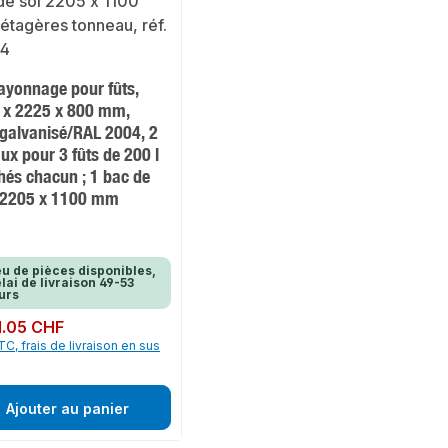
ayonnage pour fûts,
 x 2225 x 800 mm,
/galvanisé/RAL 2004, 2
ux pour 3 fûts de 200 l
hés chacun ; 1 bac de
 2205 x 1100 mm
u de pièces disponibles,
lai de livraison 49-53
urs
ulier :
1.05 CHF
TC, frais de livraison en sus
Ajouter au panier