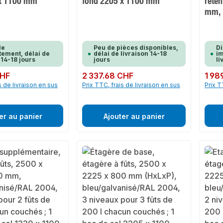
 x 1100 mm
fond 2205 x 1100 mm
réten
mm,
le
Peu de pièces disponibles,
Di
ement, délai de
délai de livraison 14-18
im
 14-18 jours
jours
li
CHF
Prix régulier :
2 337.68 CHF
Prix rég
1 98
s de livraison en sus
Prix TTC, frais de livraison en sus
Prix T
er au panier
Ajouter au panier