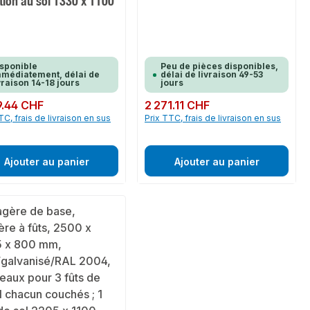
tion au sol 1330 x 1100
sponible
Peu de pièces disponibles,
médiatement, délai de
délai de livraison 49-53
vraison 14-18 jours
jours
ulier :
9.44 CHF
Prix régulier :
2 271.11 CHF
TC, frais de livraison en sus
Prix TTC, frais de livraison en sus
Ajouter au panier
Ajouter au panier