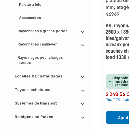
Palette à fûts
Accessoires
AR, rayonna
2500 x 135
Rayonnages à grande portée
bleu/galva
niveaux pou
Rayonnages cantilever
couchés ch
fond 1330
Rayonnages pour charges
lourdes
Échelles & Échafaudages
Disponib
immédiat
livraison
Tuyaux techniques
Prix régulier :
2 248.56 
Prix TTC, frai
Systèmes de transport
Reinigen und Putzen
Ajout