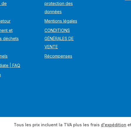
s de
protection des
données
Retour
Mentions légales
ent et
CONDITIONS
s déchets
GÉNÉRALES DE
VENTE
nels
Récompenses
iate | FAQ
n
Tous les prix incluent la TVA plus les frais
d'expédition
et