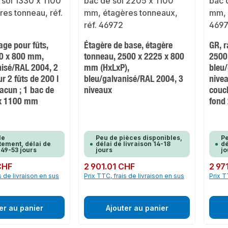
ge pour fûts,
Étagère de base, étagère
GR, r
0 x 800 mm,
tonneau, 2500 x 2225 x 800
2500
nisé/RAL 2004, 2
mm (HxLxP),
bleu
r 2 fûts de 200 l
bleu/galvanisé/RAL 2004, 3
nivea
acun ; 1 bac de
niveaux
couc
 x 1100 mm
fond
le
Peu de pièces disponibles,
Pe
ement, délai de
délai de livraison 14-18
dé
 49-53 jours
jours
jo
CHF
Prix régulier :
2 901.01 CHF
Prix rég
2 97
s de livraison en sus
Prix TTC, frais de livraison en sus
Prix T
er au panier
Ajouter au panier