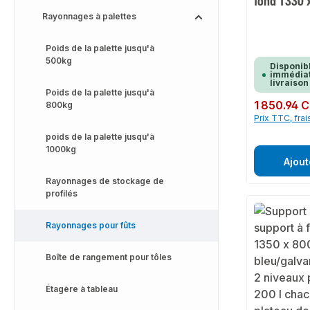
fond 1330
Rayonnages à palettes
Poids de la palette jusqu'à
500kg
Disponib
immédiat
livraison
Poids de la palette jusqu'à
Prix régulier :
1 850.94 
800kg
Prix TTC, frai
poids de la palette jusqu'à
1000kg
Ajout
Rayonnages de stockage de
profilés
Rayonnages pour fûts
Boîte de rangement pour tôles
Étagère à tableau