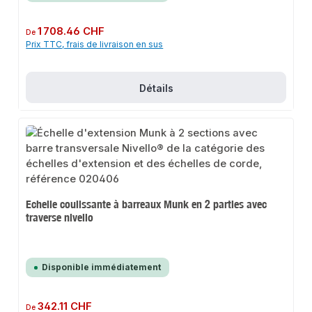
Prix régulier :
1 708.46 CHF
De
Prix TTC, frais de livraison en sus
Détails
Echelle coulissante à barreaux Munk en 2 parties avec
traverse nivello
Disponible immédiatement
Prix régulier :
342.11 CHF
De