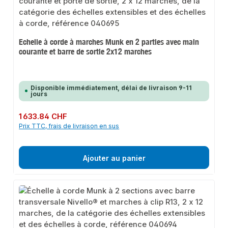
Echelle à corde à marches Munk en 2 parties avec main
courante et barre de sortie 2x12 marches
Disponible immédiatement, délai de livraison 9-11
jours
Prix régulier :
1 633.84 CHF
Prix TTC, frais de livraison en sus
Ajouter au panier