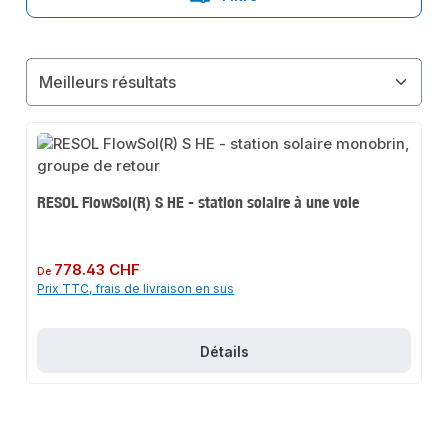
RESOL FlowSol(R) S HE - station solaire à une voie
Prix régulier :
778.43 CHF
De
Prix TTC, frais de livraison en sus
Détails