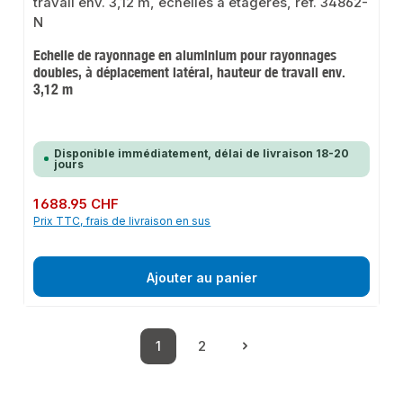
Echelle de rayonnage en aluminium pour rayonnages
doubles, à déplacement latéral, hauteur de travail env.
3,12 m
Disponible immédiatement, délai de livraison 18-20
jours
Prix régulier :
1 688.95 CHF
Prix TTC, frais de livraison en sus
Ajouter au panier
1
2
Page
Page