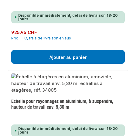
Disponible immédiatement, délai de livraison 18-20
jours
Prix régulier :
925.95 CHF
Prix TTC, frais de livraison en sus
Ajouter au panier
Échelle pour rayonnages en aluminium, à suspendre,
hauteur de travail env. 5,30 m
Disponible immédiatement, délai de livraison 18-20
jours