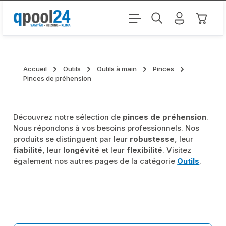
Passer au contenu principal
Le pani
Accueil
Outils
Outils à main
Pinces
Pinces de préhension
Découvrez notre sélection de
pinces de préhension
.
Nous répondons à vos besoins professionnels. Nos
produits se distinguent par leur
robustesse
, leur
fiabilité
, leur
longévité
et leur
flexibilité
. Visitez
également nos autres pages de la catégorie
Outils
.