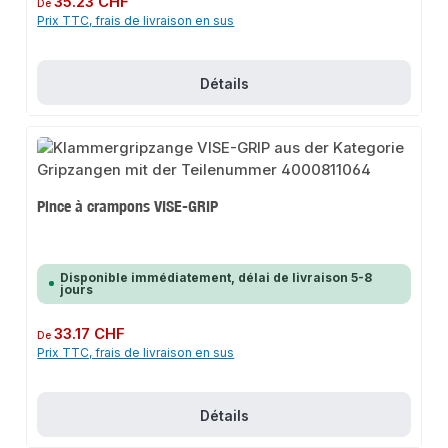
35.23 CHF
De
Prix TTC, frais de livraison en sus
Détails
Pince à crampons VISE-GRIP
Disponible immédiatement, délai de livraison 5-8
jours
Prix régulier :
33.17 CHF
De
Prix TTC, frais de livraison en sus
Détails