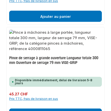
Prix TTC, frais de livraison en sus
Ajouter au panier
Pince de serrage à grande ouverture Longueur totale 300
mm Ouverture de serrage 79 mm VISE-GRIP
Disponible immédiatement, délai de livraison 5-8
jours
Prix régulier :
45.27 CHF
Prix TTC, frais de livraison en sus