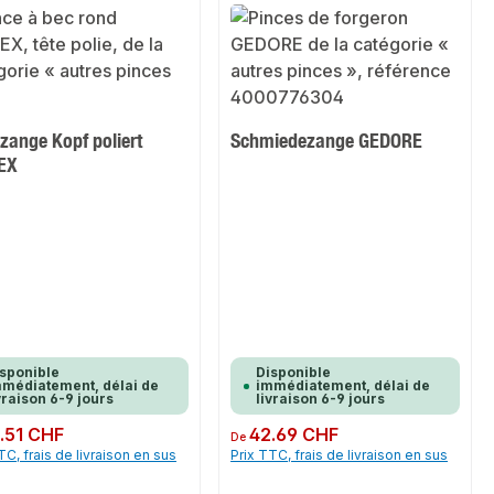
zange Kopf poliert
Schmiedezange GEDORE
EX
sponible
Disponible
médiatement, délai de
immédiatement, délai de
vraison 6-9 jours
livraison 6-9 jours
ulier :
.51 CHF
Prix régulier :
42.69 CHF
De
TC, frais de livraison en sus
Prix TTC, frais de livraison en sus