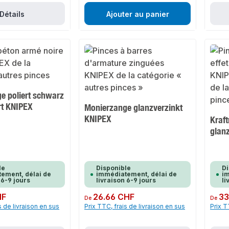
Détails
Ajouter au panier
e poliert schwarz
rt KNIPEX
Monierzange glanzverzinkt
KNIPEX
Kraf
glan
le
Disponible
Di
ement, délai de
immédiatement, délai de
im
 6-9 jours
livraison 6-9 jours
li
HF
Prix régulier :
26.66 CHF
Prix rég
33
De
De
s de livraison en sus
Prix TTC, frais de livraison en sus
Prix T