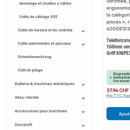
dénudage et cisailles à câbles
Outils de câblage VDE
Outils de mesure et de contrôle
Telefonzan
Outils automobiles et spéciaux
160mm ver
Griff KNIPE
Schneidewerkzeug
Outil de pliage
Disponib
immédiat
livraison
Batterie & machines électriques
Prix régulier :
37.94 CHF
Prix TTC, frai
Akku-Geräte
Accessoires pour machines
Ajout
Druckluft