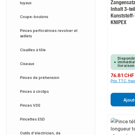
Zangensatz
tuyaux
Inhalt 3-tei
Kunststoff-
Coupe-boulons
KNIPEX
Pinces perforatrices revolver et
œillets
Cisailles à tôle
Disponib
immédiat
Ciseaux
livraison
Prix régulier :
76.81 CHF
Pinces de préhension
Prix TTC, frai
Pinces à circlips
Ajout
Pinces VDE
Pincettes ESD
Outils d'électricien, de