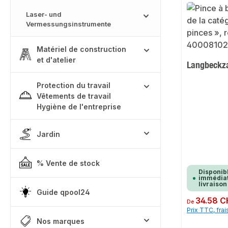
Laser- und
Vermessungsinstrumente
Matériel de construction
et d'atelier
Langbeckz
Protection du travail
Vêtements de travail
Hygiène de l'entreprise
Jardin
% Vente de stock
Disponib
immédiat
livraison
Guide qpool24
Prix régulier :
34.58 C
De
Prix TTC, frai
Nos marques