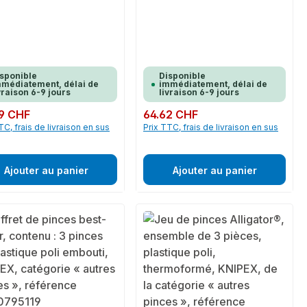
sponible
Disponible
médiatement, délai de
immédiatement, délai de
vraison 6-9 jours
livraison 6-9 jours
ulier :
9 CHF
Prix régulier :
64.62 CHF
TC, frais de livraison en sus
Prix TTC, frais de livraison en sus
Ajouter au panier
Ajouter au panier