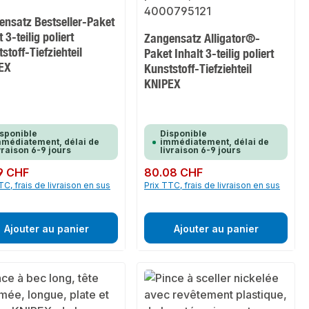
ensatz Bestseller-Paket
t 3-teilig poliert
Zangensatz Alligator®-
stoff-Tiefziehteil
Paket Inhalt 3-teilig poliert
EX
Kunststoff-Tiefziehteil
KNIPEX
sponible
Disponible
médiatement, délai de
immédiatement, délai de
vraison 6-9 jours
livraison 6-9 jours
ulier :
9 CHF
Prix régulier :
80.08 CHF
TC, frais de livraison en sus
Prix TTC, frais de livraison en sus
Ajouter au panier
Ajouter au panier