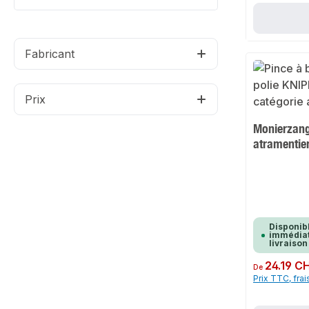
Fabricant
Prix
Monierzang
atramentie
Disponib
immédiat
livraison
Prix régulier :
24.19 C
De
Prix TTC, frai