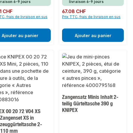
vraison 6-9 jours
livraison 6-9 jours
ulier :
1 CHF
Prix régulier :
67.08 CHF
TC, frais de livraison en sus
Prix TTC, frais de livraison en sus
Ajouter au panier
Ajouter au panier
Zangensatz Minis Inhalt 2-
teilig Gürteltasche 390 g
KNIPEX
EX 00 20 72 V04 XS
-Zangenset XS in
zeuggürteltasche 2-
ig 110 mm