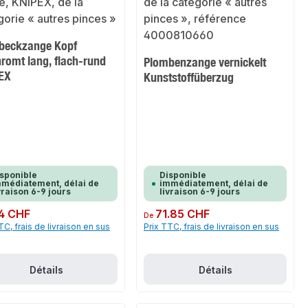
beckzange Kopf
romt lang, flach-rund
Plombenzange vernickelt
EX
Kunststoffüberzug
sponible
Disponible
médiatement, délai de
immédiatement, délai de
vraison 6-9 jours
livraison 6-9 jours
ulier :
4 CHF
Prix régulier :
71.85 CHF
De
TC, frais de livraison en sus
Prix TTC, frais de livraison en sus
Détails
Détails