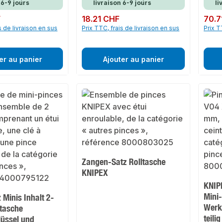
 6-9 jours
livraison 6-9 jours
li
F
Prix régulier :
18.21 CHF
Prix rég
70.7
s de livraison en sus
Prix TTC, frais de livraison en sus
Prix T
er au panier
Ajouter au panier
Zangen-Satz Rolltasche
KNIPEX
KNIP
Mini
Minis Inhalt 2-
Werk
ltasche
teil
üssel und