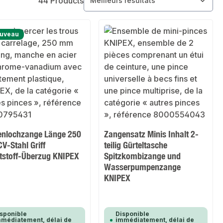
44 Products
uveau
senlochzange Länge 250
Zangensatz Minis Inhalt 2-
V-Stahl Griff
teilig Gürteltasche
tstoff-Überzug KNIPEX
Spitzkombizange und
Wasserpumpenzange
KNIPEX
sponible
Disponible
médiatement, délai de
immédiatement, délai de