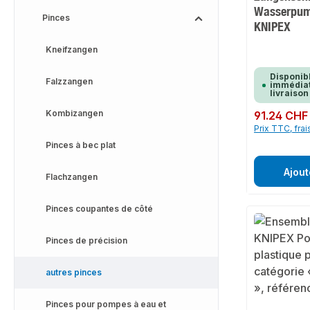
Wasserpu
Pinces
KNIPEX
Kneifzangen
Disponib
Falzzangen
immédiat
livraison
Kombizangen
Prix régulier :
91.24 CHF
Prix TTC, frai
Pinces à bec plat
Ajout
Flachzangen
Pinces coupantes de côté
Pinces de précision
autres pinces
Pinces pour pompes à eau et