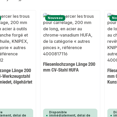
ge
Nouveau
No
Fliesenlochzange Länge 200
mm CV-Stahl HUFA
hzange Länge 200
Flie
l-Werkzeugstahl
mm C
miedet, ölgehärtet
Kuns
le
Disponible
Di
ement, délai de
immédiatement, délai de
im