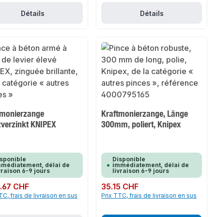
Détails
Détails
tmonierzange
Kraftmonierzange, Länge
zverzinkt KNIPEX
300mm, poliert, Knipex
sponible
Disponible
médiatement, délai de
immédiatement, délai de
vraison 6-9 jours
livraison 6-9 jours
ulier :
.67 CHF
Prix régulier :
35.15 CHF
TC, frais de livraison en sus
Prix TTC, frais de livraison en sus