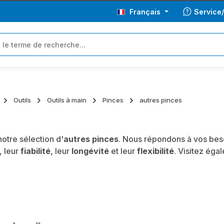
Français
Service
Outils
Outils à main
Pinces
autres pinces
otre sélection d'
autres pinces
. Nous répondons à vos beso
, leur
fiabilité
, leur
longévité
et leur
flexibilité
. Visitez éga