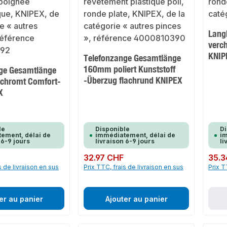
Lang
verch
KNIP
Telefonzange Gesamtlänge
160mm poliert Kunststoff
ge Gesamtlänge
-Überzug flachrund KNIPEX
chromt Comfort-
X
le
Disponible
Di
ement, délai de
immédiatement, délai de
im
 6-9 jours
livraison 6-9 jours
li
Prix régulier :
32.97 CHF
Prix rég
35.3
s de livraison en sus
Prix TTC, frais de livraison en sus
Prix T
er au panier
Ajouter au panier