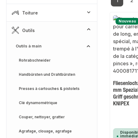
1
2
Page
Pa
Toiture
Nouveau
Outils
Outils à main
Rohrabschneider
Handbürsten und Drahtbürsten
Fliesenloc
Presses à cartouches & pistolets
mm Spezia
Griff gesch
KNIPEX
Clé dynamométrique
Couper, nettoyer, gratter
Agrafage, clouage, agrafage
Disponib
immédiat