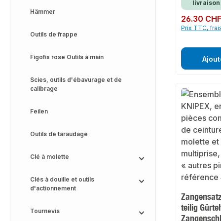
livraison
Hämmer
Prix régulier :
26.30 CH
Prix TTC, frai
Outils de frappe
Figofix rose Outils à main
Ajout
Scies, outils d'ébavurage et de
calibrage
Feilen
Outils de taraudage
Clé à molette
Clés à douille et outils
d'actionnement
Zangensatz 
teilig Gürte
Tournevis
Zangenschl