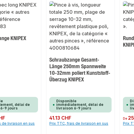
ange KNIPEX
Rund
KNIP
Schraubzange Gesamt-
Länge 250mm Spannweite
10-32mm poliert Kunststoff-
Überzug KNIPEX
le
Disponible
Di
ement, délai de
immédiatement, délai de
im
 6-9 jours
livraison 6-9 jours
li
HF
Prix régulier :
41.13 CHF
Prix rég
25
De
s de livraison en sus
Prix TTC, frais de livraison en sus
Prix T