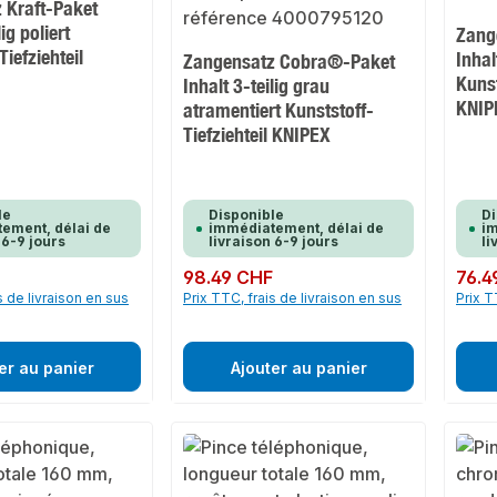
 Kraft-Paket
lig poliert
Zang
Tiefziehteil
Inhal
Zangensatz Cobra®-Paket
Kunst
Inhalt 3-teilig grau
KNIP
atramentiert Kunststoff-
Tiefziehteil KNIPEX
le
Disponible
Di
ement, délai de
immédiatement, délai de
im
 6-9 jours
livraison 6-9 jours
li
Prix régulier :
98.49 CHF
Prix rég
76.4
s de livraison en sus
Prix TTC, frais de livraison en sus
Prix T
er au panier
Ajouter au panier