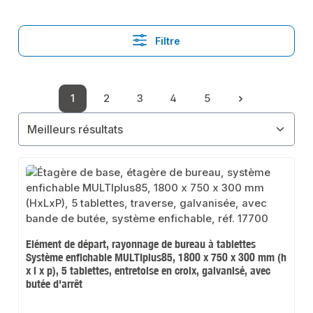
Filtre
1
2
3
4
5
Page
Page
Page
Page
Page
Elément de départ, rayonnage de bureau à tablettes
Système enfichable MULTIplus85, 1800 x 750 x 300 mm (h
x l x p), 5 tablettes, entretoise en croix, galvanisé, avec
butée d'arrêt