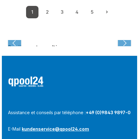
1
2
3
4
5
Page
Page
Page
Page
Page
Dernièrement consulté :
Assistance et conseils par téléphone :
+49 (0)9843 9897-0
E-Mail
kundenservice@qpool24.com