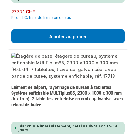
Prix régulier :
277.71 CHF
Prix TTC, frais de livraison en sus
Ajouter au panier
Elément de départ, rayonnage de bureau à tablettes
Système enfichable MULTIplus85, 2300 x 1000 x 300 mm
(h x l x p), 7 tablettes, entretoise en croix, galvanisé, avec
rebord de butée
Disponible immédiatement, délai de livraison 14-18
jours