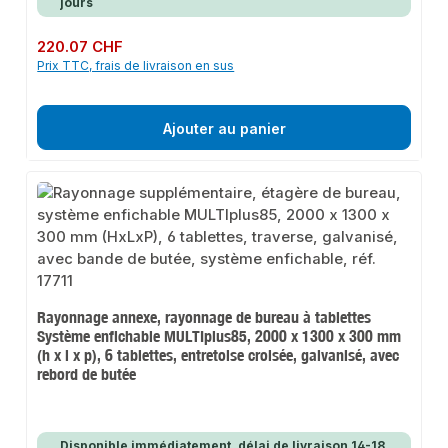
jours
Prix régulier :
220.07 CHF
Prix TTC, frais de livraison en sus
Ajouter au panier
Rayonnage annexe, rayonnage de bureau à tablettes
Système enfichable MULTIplus85, 2000 x 1300 x 300 mm
(h x l x p), 6 tablettes, entretoise croisée, galvanisé, avec
rebord de butée
Disponible immédiatement, délai de livraison 14-18