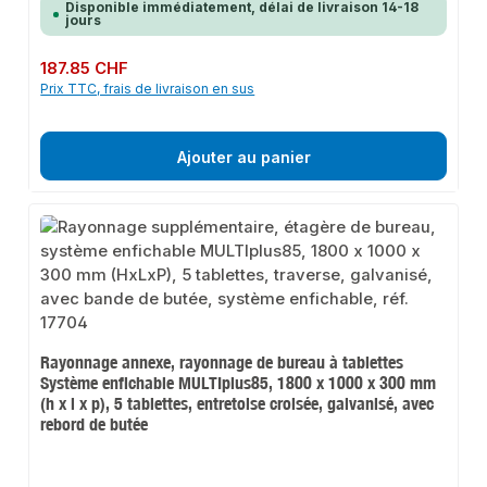
Disponible immédiatement, délai de livraison 14-18
jours
Prix régulier :
187.85 CHF
Prix TTC, frais de livraison en sus
Ajouter au panier
Rayonnage annexe, rayonnage de bureau à tablettes
Système enfichable MULTIplus85, 1800 x 1000 x 300 mm
(h x l x p), 5 tablettes, entretoise croisée, galvanisé, avec
rebord de butée