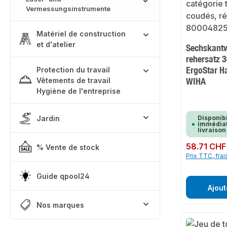
Vermessungsinstrumente
Matériel de construction
et d'atelier
Sechskant
rehersatz 3
ErgoStar 
Protection du travail
WIHA
Vêtements de travail
Hygiène de l'entreprise
Jardin
Disponib
immédiat
livraison
Prix régulier :
58.71 CHF
% Vente de stock
Prix TTC, frai
Guide qpool24
Ajout
Nos marques