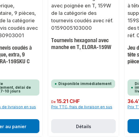
Tournevis hexagonal avec
manche en T, ELORA-159W
nevis coudés à
Jeu d
ue, extra, 9
tête 
ORA-159SKU C
pièc
le
Disponible immédiatement
Di
ement, délai de
im
 7-10 jours
li
F
Prix régulier :
15.21 CHF
Prix rég
36.4
De
s de livraison en sus
Prix TTC, frais de livraison en sus
Prix T
er au panier
Détails