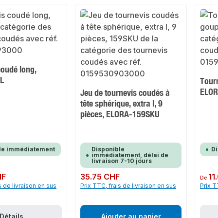
coudé long,
L
Tourn
ELOR
Jeu de tournevis coudés à
tête sphérique, extra l, 9
pièces, ELORA-159SKU
le immédiatement
Disponible
D
immédiatement, délai de
livraison 7-10 jours
HF
Prix régulier :
35.75 CHF
Prix rég
11
De
s de livraison en sus
Prix TTC, frais de livraison en sus
Prix T
Détails
Ajouter au panier