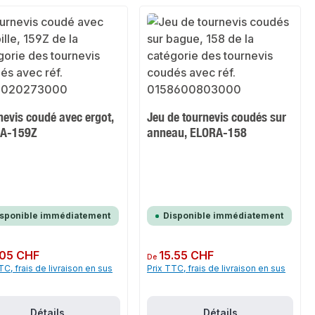
evis coudé avec ergot,
Jeu de tournevis coudés sur
A-159Z
anneau, ELORA-158
isponible immédiatement
Disponible immédiatement
ulier :
.05 CHF
Prix régulier :
15.55 CHF
De
TC, frais de livraison en sus
Prix TTC, frais de livraison en sus
Détails
Détails