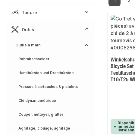
1
2
Page
Pa
Toiture
Outils
Outils à main
Winkelschr
Rohrabschneider
Bicycle Set 
Textiltasc
Handbürsten und Drahtbürsten
T10/T25 W
Presses à cartouches & pistolets
Clé dynamométrique
Couper, nettoyer, gratter
Disponib
immédiat
Agrafage, clouage, agrafage
livraison