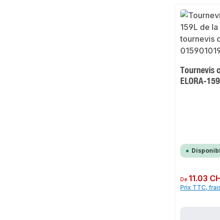
Tournevis 
ELORA-159
Disponib
Prix régulier :
11.03 C
De
Prix TTC, frai