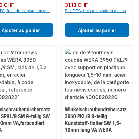
ulier :
0 CHF
Prix régulier :
31.13 CHF
TC, frais de livraison en sus
Prix TTC, frais de livraison en sus
Ajouter au panier
Ajouter au panier
elschraubendrehersatz
Winkelschraubendrehersatz
 SPKL/9 SM 9-teilig SW
3950 PKL/9 9-teilig
10mm VA,farbcodiert
Kunststoff-Halter SW 1,5-
A
10mm lang VA WERA