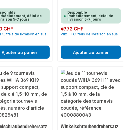
sponible
Disponible
médiatement, délai de
immédiatement, délai de
vraison 5-7 jours
livraison 5-7 jours
ulier :
0 CHF
Prix régulier :
49.72 CHF
TC, frais de livraison en sus
Prix TTC, frais de livraison en sus
Ajouter au panier
Ajouter au panier
elschraubendrehersatz
Winkelschraubendrehersatz