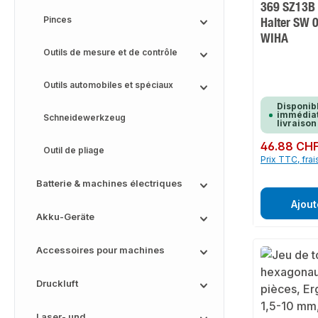
369 SZ13B 1
Pinces
Halter SW 0
WIHA
Outils de mesure et de contrôle
Outils automobiles et spéciaux
Disponib
immédiat
Schneidewerkzeug
livraison
Prix régulier :
46.88 CH
Outil de pliage
Prix TTC, frai
Batterie & machines électriques
Ajout
Akku-Geräte
Accessoires pour machines
Druckluft
Laser- und