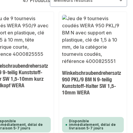
47 Products
elschraubendrehersatz
 9-teilig Kunststoff-
Winkelschraubendrehersatz
er SW 1,5-10mm kurz
950 PKL/9 BM N 9-teilig
lkopf WERA
Kunststoff-Halter SW 1,5-
10mm WERA
sponible
Disponible
médiatement, délai de
immédiatement, délai de
vraison 5-7 jours
livraison 5-7 jours