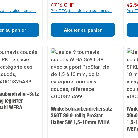
Prix régulier :
47.16 CHF
Prix rég
42.5
s de livraison en sus
Prix TTC, frais de livraison en sus
Prix T
er au panier
Ajouter au panier
aubendreher-Satz
g legierter
tahl WERA
Winkelschraubendrehersatz
Wink
369T S9 9-teilig ProStar-
3950
Halter SW 1,5-10mm WIHA
1,5-
WER