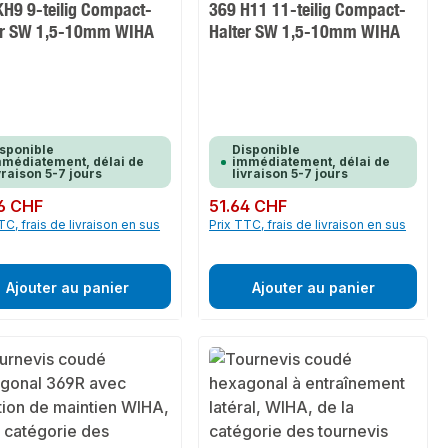
KH9 9-teilig Compact-
369 H11 11-teilig Compact-
er SW 1,5-10mm WIHA
Halter SW 1,5-10mm WIHA
sponible
Disponible
médiatement, délai de
immédiatement, délai de
vraison 5-7 jours
livraison 5-7 jours
ulier :
6 CHF
Prix régulier :
51.64 CHF
TC, frais de livraison en sus
Prix TTC, frais de livraison en sus
Ajouter au panier
Ajouter au panier