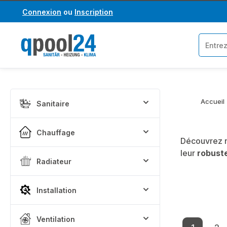
Connexion
ou
Inscription
asser au contenu principal
Passer à la recherche
Accueil
Sanitaire
Chauffage
Découvrez n
leur
robust
Radiateur
Installation
Ventilation