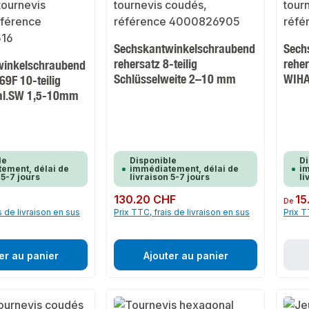
Sechskantwinkelschraubend
Sech
rehersatz 8-teilig
reher
winkelschraubend
Schlüsselweite 2–10 mm
WIH
69F 10-teilig
Hal.SW 1,5-10mm
le
Disponible
Di
ement, délai de
immédiatement, délai de
im
 5-7 jours
livraison 5-7 jours
li
Prix régulier :
130.20 CHF
Prix rég
15
De
s de livraison en sus
Prix TTC, frais de livraison en sus
Prix T
er au panier
Ajouter au panier