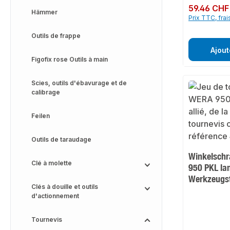
Prix régulier :
59.46 CHF
Hämmer
Prix TTC, frai
Outils de frappe
Ajout
Figofix rose Outils à main
Scies, outils d'ébavurage et de
calibrage
Feilen
Outils de taraudage
Winkelschr
Clé à molette
950 PKL lan
Werkzeugs
Clés à douille et outils
d'actionnement
Tournevis