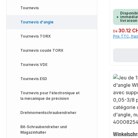
Tournevis
Disponib
immédiat
livraison
Tournevis d'angle
Prix régulier :
30.12 C
De
Tournevis TORX
Prix TTC, frai
Tournevis coudé TORX
Tournevis VDE
Tournevis ESD
Tournevis pour l'électronique et
la mécanique de précision
Drehmomentschraubendreher
Bit-Schraubendreher und
Magazinhalter
Winkelschr