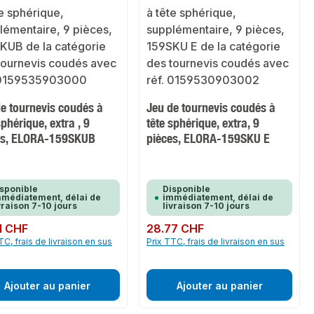
e tournevis coudés à
Jeu de tournevis coudés à
sphérique, extra , 9
tête sphérique, extra, 9
es, ELORA-159SKUB
pièces, ELORA-159SKU E
sponible
Disponible
médiatement, délai de
immédiatement, délai de
vraison 7-10 jours
livraison 7-10 jours
ulier :
1 CHF
Prix régulier :
28.77 CHF
TC, frais de livraison en sus
Prix TTC, frais de livraison en sus
Ajouter au panier
Ajouter au panier