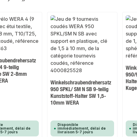
ge
aubendrehersatz
4 9-teilig
Wink
he SW 2-8mm
950/9
ERA
Halt
Winkelschraubendrehersatz
Kuge
950 SPKL/ SM N SB 9-teilig
Kunststoff-Halter SW 1,5-
10mm WERA
le
Disponible
Di
ement, délai de
immédiatement, délai de
im
 5-7 jours
livraison 5-7 jours
li