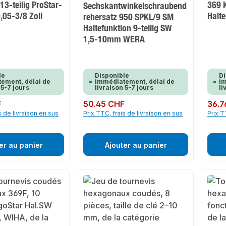
3-teilig ProStar-
369 
Sechskantwinkelschraubend
,05-3/8 Zoll
Halt
rehersatz 950 SPKL/9 SM
Haltefunktion 9-teilig SW
1,5-10mm WERA
le
Disponible
Di
ement, délai de
immédiatement, délai de
im
 5-7 jours
livraison 5-7 jours
li
F
Prix régulier :
50.45 CHF
Prix rég
36.7
s de livraison en sus
Prix TTC, frais de livraison en sus
Prix T
er au panier
Ajouter au panier