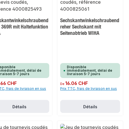
skantwinkelschraubend
Sechskantwinkelschraubend
 369R mit Haltefunktion
reher Sechskant mit
A
Seitenabtrieb WIHA
sponible
Disponible
médiatement, délai de
immédiatement, délai de
vraison 5-7 jours
livraison 5-7 jours
ulier :
.66 CHF
Prix régulier :
16.06 CHF
De
TC, frais de livraison en sus
Prix TTC, frais de livraison en sus
Détails
Détails