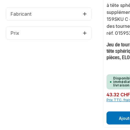
Fabricant
Prix
Jeu de tour
tête sphériq
pièces, EL
Disponib
immédiat
livraison
Prix régulier :
43.32 CH
Prix TTC, frai
Ajout