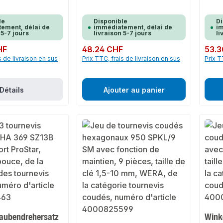
le
Disponible
Di
ement, délai de
immédiatement, délai de
im
 5-7 jours
livraison 5-7 jours
li
HF
Prix régulier :
48.24 CHF
Prix rég
53.3
s de livraison en sus
Prix TTC, frais de livraison en sus
Prix T
Détails
Ajouter au panier
aubendrehersatz
Wink