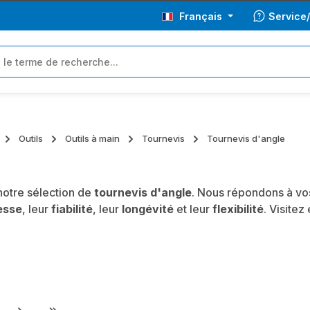
Français
Service
Outils
Outils à main
Tournevis
Tournevis d'angle
otre sélection de
tournevis d'angle
. Nous répondons à vos
esse
, leur
fiabilité
, leur
longévité
et leur
flexibilité
. Visite