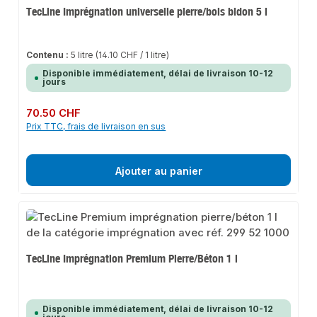
TecLine Imprégnation universelle pierre/bois bidon 5 l
Contenu :
5 litre
(14.10 CHF / 1 litre)
Disponible immédiatement, délai de livraison 10-12
jours
Prix régulier :
70.50 CHF
Prix TTC, frais de livraison en sus
Ajouter au panier
TecLine Imprégnation Premium Pierre/Béton 1 l
Disponible immédiatement, délai de livraison 10-12