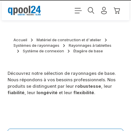
Passer au contenu principal
Le pani
Accueil
Matériel de construction et d'atelier
Systèmes de rayonnages
Rayonnages à tablettes
Système de connexion
Étagère de base
Découvrez notre sélection de rayonnages de base.
Nous répondons à vos besoins professionnels. Nos
produits se distinguent par leur
robustesse
, leur
fiabilité
, leur
longévité
et leur
flexibilité
.