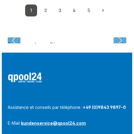
1
2
3
4
5
Page
Page
Page
Page
Page
Dernièrement consulté :
Assistance et conseils par téléphone :
+49 (0)9843 9897-0
E-Mail
kundenservice@qpool24.com