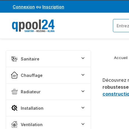
Connexion
ou
Inscription
asser au contenu principal
Passer à la recherche
Accueil
Sanitaire
Chauffage
Découvrez n
robustesse
Radiateur
constructio
Installation
Ventilation