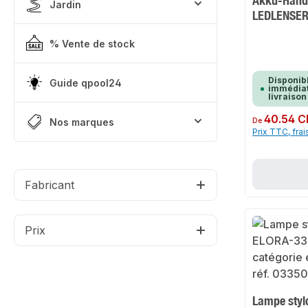
Akku-Hand
Jardin
LEDLENSE
% Vente de stock
Disponib
Guide qpool24
immédiat
livraison
Prix régulier :
40.54 C
Nos marques
De
Prix TTC, frai
Fabricant
Prix
Lampe styl