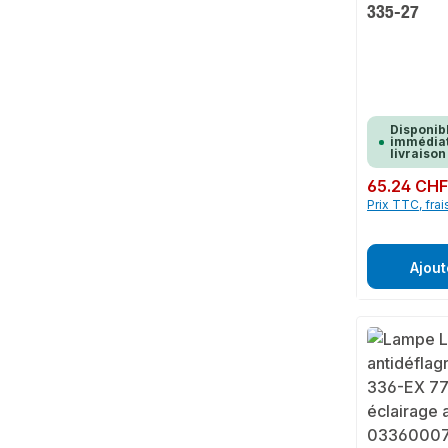
335-27
Disponib
immédiat
livraison
Prix régulier :
65.24 CH
Prix TTC, frai
Ajout