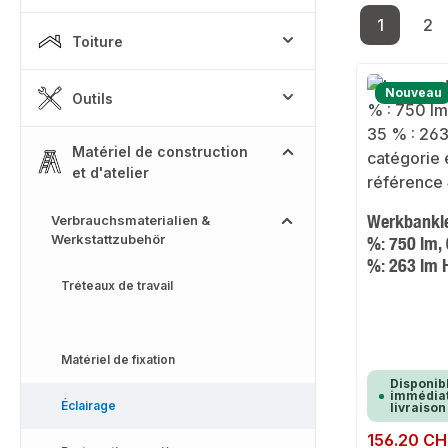
1
2
Page
Pa
Toiture
Nouveau
Outils
Matériel de construction
et d'atelier
Werkbankle
Verbrauchsmaterialien &
Werkstattzubehör
%: 750 lm, 
%: 263 lm 
Tréteaux de travail
Matériel de fixation
Disponib
immédiat
Éclairage
livraison
Prix régulier :
156.20 CH