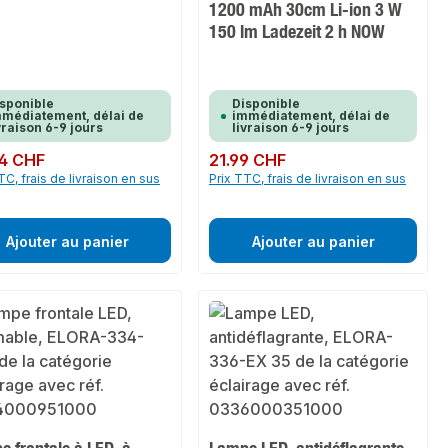
1200 mAh 30cm Li-ion 3 W
150 lm Ladezeit 2 h NOW
sponible
Disponible
médiatement, délai de
immédiatement, délai de
vraison 6-9 jours
livraison 6-9 jours
ulier :
4 CHF
Prix régulier :
21.99 CHF
TC, frais de livraison en sus
Prix TTC, frais de livraison en sus
Ajouter au panier
Ajouter au panier