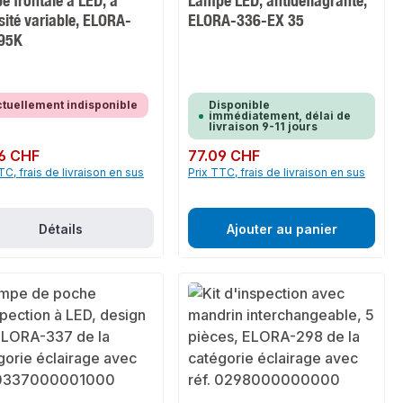
 frontale à LED, à
Lampe LED, antidéflagrante,
sité variable, ELORA-
ELORA-336-EX 35
95K
tuellement indisponible
Disponible
immédiatement, délai de
livraison 9-11 jours
ulier :
6 CHF
Prix régulier :
77.09 CHF
TC, frais de livraison en sus
Prix TTC, frais de livraison en sus
Détails
Ajouter au panier