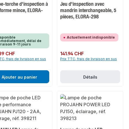
e-torche d'inspection à
Jeu d'inspection avec
 forme mince, ELORA-
mandrin interchangeable, 5
pièces, ELORA-298
sponible
Actuellement indisponible
médiatement, délai de
vraison 9-11 jours
ulier :
39 CHF
Prix régulier :
141.94 CHF
TC, frais de livraison en sus
Prix TTC, frais de livraison en sus
Ajouter au panier
Détails