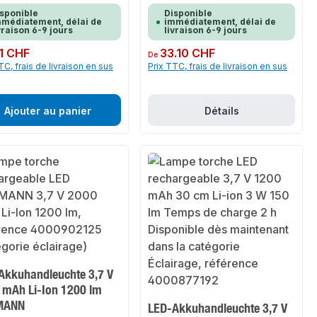
sponible
Disponible
médiatement, délai de
immédiatement, délai de
vraison 6-9 jours
livraison 6-9 jours
ulier :
1 CHF
Prix régulier :
33.10 CHF
De
TC, frais de livraison en sus
Prix TTC, frais de livraison en sus
Ajouter au panier
Détails
Akkuhandleuchte 3,7 V
 mAh Li-Ion 1200 lm
MANN
LED-Akkuhandleuchte 3,7 V