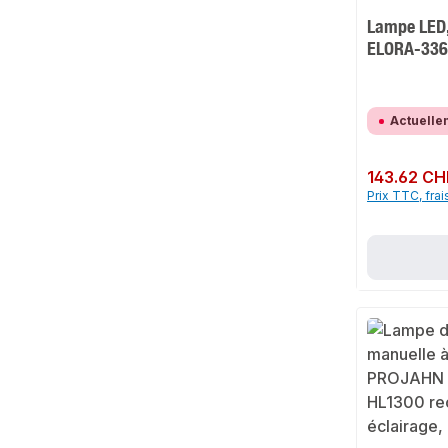
Lampe LED,
ELORA-336
Actuelle
Prix régulier :
143.62 CH
Prix TTC, frai