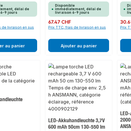
le
Disponible
Di
ement, délai de
immédiatement, délai de
im
 6-9 jours
livraison 6-9 jours
li
Prix régulier :
67.47 CHF
Prix rég
30.6
s de livraison en sus
Prix TTC, frais de livraison en sus
Prix T
er au panier
Ajouter au panier
andleuchte
LED-
2000
LED-Akkuhandleuchte 3,7V
ANS
600 mAh 50cm 130-550 lm