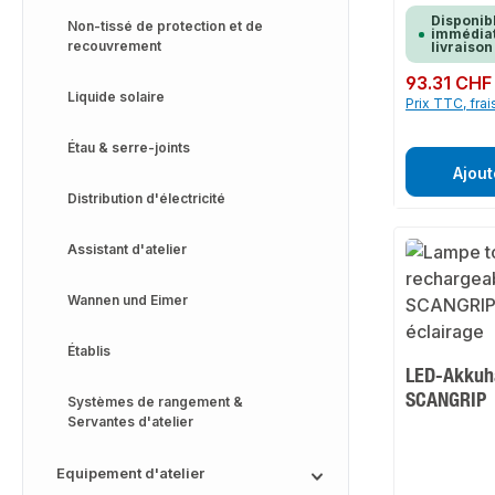
Disponib
Non-tissé de protection et de
immédiat
recouvrement
livraison
Prix régulier :
93.31 CHF
Liquide solaire
Prix TTC, frai
Étau & serre-joints
Ajout
Distribution d'électricité
Assistant d'atelier
Wannen und Eimer
Établis
LED-Akkuh
SCANGRIP
Systèmes de rangement &
Servantes d'atelier
Equipement d'atelier