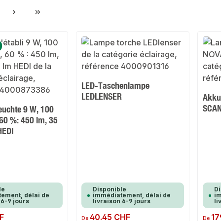
ge
LED-Taschenlampe
LEDLENSER
Akku
SCAN
uchte 9 W, 100
60 %: 450 lm, 35
HEDI
le
Disponible
Di
ement, délai de
immédiatement, délai de
im
 6-9 jours
livraison 6-9 jours
li
F
Prix régulier :
40.45 CHF
Prix rég
17
De
De