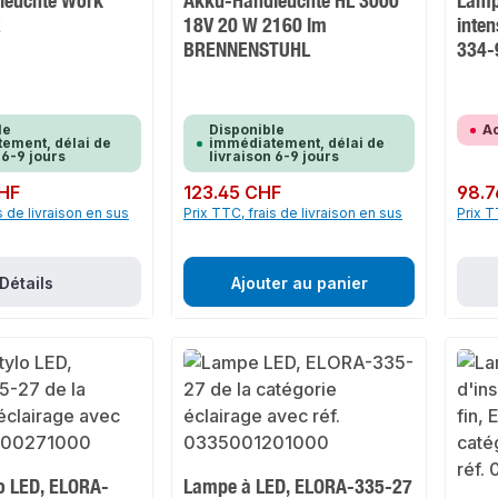
leuchte Work
Akku-Handleuchte HL 3000
Lampe
R
18V 20 W 2160 lm
inten
BRENNENSTUHL
334-
le
Disponible
Ac
ement, délai de
immédiatement, délai de
 6-9 jours
livraison 6-9 jours
HF
Prix régulier :
123.45 CHF
Prix rég
98.7
s de livraison en sus
Prix TTC, frais de livraison en sus
Prix T
Détails
Ajouter au panier
o LED, ELORA-
Lampe à LED, ELORA-335-27