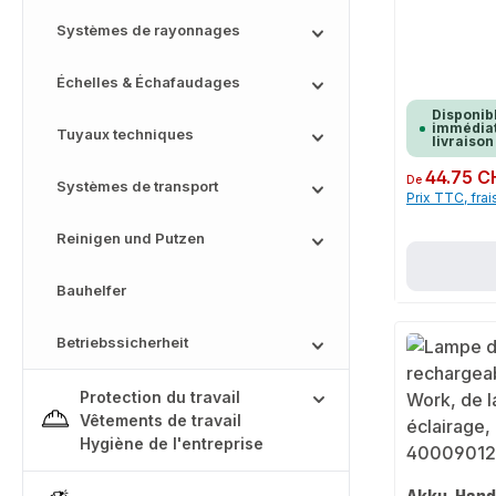
Systèmes de rayonnages
Échelles & Échafaudages
Disponib
immédiat
Tuyaux techniques
livraison
Prix régulier :
44.75 C
De
Systèmes de transport
Prix TTC, frai
Reinigen und Putzen
Bauhelfer
Betriebssicherheit
Protection du travail
Vêtements de travail
Hygiène de l'entreprise