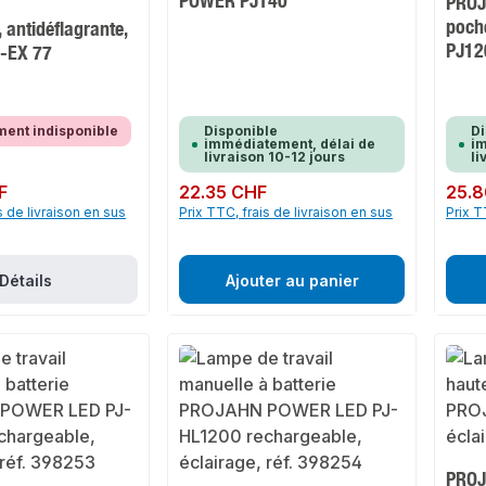
POWER PJ140
PROJ
poch
 antidéflagrante,
PJ12
-EX 77
ment indisponible
Disponible
Di
immédiatement, délai de
im
livraison 10-12 jours
li
F
Prix régulier :
22.35 CHF
Prix rég
25.8
s de livraison en sus
Prix TTC, frais de livraison en sus
Prix T
Détails
Ajouter au panier
PROJ