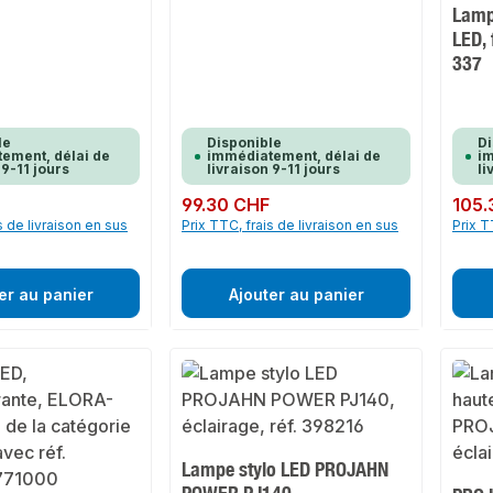
Lamp
LED,
337
le
Disponible
Di
ement, délai de
immédiatement, délai de
im
 9-11 jours
livraison 9-11 jours
li
F
Prix régulier :
99.30 CHF
Prix rég
105.
s de livraison en sus
Prix TTC, frais de livraison en sus
Prix T
er au panier
Ajouter au panier
Lampe stylo LED PROJAHN