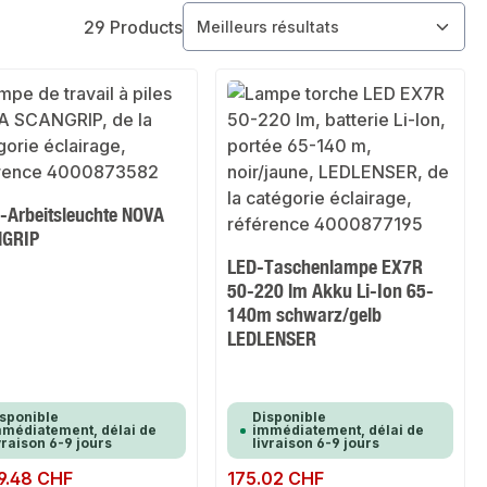
29 Products
-Arbeitsleuchte NOVA
GRIP
LED-Taschenlampe EX7R
50-220 lm Akku Li-Ion 65-
140m schwarz/gelb
LEDLENSER
sponible
Disponible
médiatement, délai de
immédiatement, délai de
vraison 6-9 jours
livraison 6-9 jours
ulier :
9.48 CHF
Prix régulier :
175.02 CHF