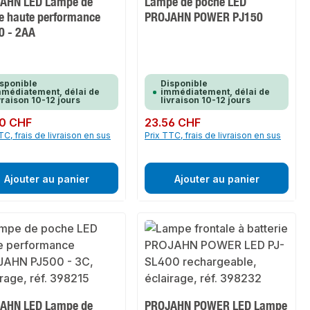
AHN LED Lampe de
Lampe de poche LED
e haute performance
PROJAHN POWER PJ150
0 - 2AA
sponible
Disponible
médiatement, délai de
immédiatement, délai de
vraison 10-12 jours
livraison 10-12 jours
ulier :
0 CHF
Prix régulier :
23.56 CHF
TC, frais de livraison en sus
Prix TTC, frais de livraison en sus
Ajouter au panier
Ajouter au panier
AHN LED Lampe de
PROJAHN POWER LED Lampe