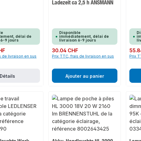
Ladezeit ca 2,5 h ANSMANN
le
Disponible
Di
ement, délai de
immédiatement, délai de
im
 6-9 jours
livraison 6-9 jours
li
HF
Prix régulier :
30.04 CHF
Prix rég
55.8
s de livraison en sus
Prix TTC, frais de livraison en sus
Prix T
Détails
Ajouter au panier